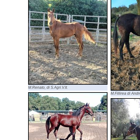
M.Renato, di S.Agri.V.It.
M.Fillirea di An