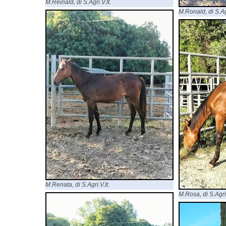
M.Reinald, di S.Agri.V.It.
M.Ronald, di S.Agr
M.Renata, di S.Agri.V.It.
M.Rosa, di S.Agri.