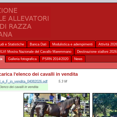
udi e Statistiche
Banca Dati
Modulistica e adempimenti
Attività 202
XLVI Mostra Nazionale del Cavallo Maremmano
Destinazione stalloni 2026
ta
Galleria fotografica
PSRN 2014/2020
News
carica l'elenco dei cavalli in vendita
_e_F_in_vendita_04082026.pdf
5.3 M
lenco dei cavalli in vendita