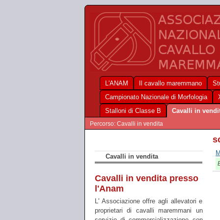
L'ANAM
Il cavallo maremmano
St
Campionato Nazionale di Morfologia
Stalloni di Classe B
Cavalli in vendi
Percorso: Cavalli in vendita
s
M
Cavalli in vendita
E
Cavalli in vendita presso
l'Anam
L' Associazione offre agli allevatori e
proprietari di cavalli maremmani un
servizio di commercializzazione con