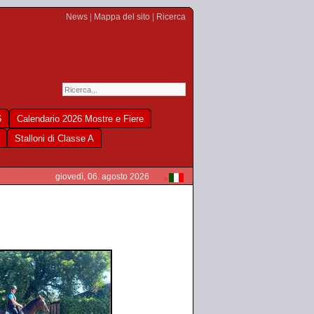
News
|
Mappa del sito
|
Ricerca
6
Calendario 2026 Mostre e Fiere
Stalloni di Classe A
giovedì, 06. agosto 2026