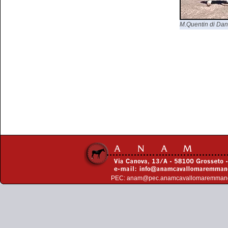
M.Quentin di Dani
PEC:
anam@pec.anamcavallomaremman