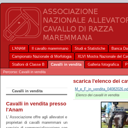
L'ANAM
Il cavallo maremmano
Studi e Statistiche
Banca Dat
Campionato Nazionale di Morfologia
XLVI Mostra Nazionale del C
Stalloni di Classe B
Cavalli in vendita
Galleria fotografica
P
Percorso: Cavalli in vendita
scarica l'elenco dei ca
M_e_F_in_vendita_04082026.pd
Cavalli in vendita
Elenco dei cavalli in vendita
Cavalli in vendita presso
l'Anam
L' Associazione offre agli allevatori e
proprietari di cavalli maremmani un
servizio di commercializzazione con