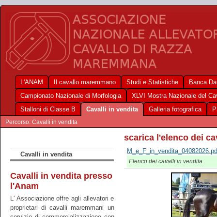
L'ANAM
Il cavallo maremmano
Studi e Statistiche
Banca Dat
Campionato Nazionale di Morfologia
XLVI Mostra Nazionale del C
Stalloni di Classe B
Cavalli in vendita
Galleria fotografica
P
Percorso: Cavalli in vendita
scarica l'elenco dei ca
M_e_F_in_vendita_04082026.pd
Cavalli in vendita
Elenco dei cavalli in vendita
Cavalli in vendita presso
l'Anam
L' Associazione offre agli allevatori e
proprietari di cavalli maremmani un
servizio di commercializzazione con