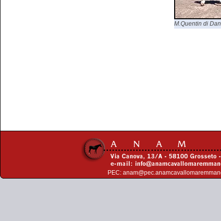
M.Quentin di Dani
PEC:
anam@pec.anamcavallomaremman