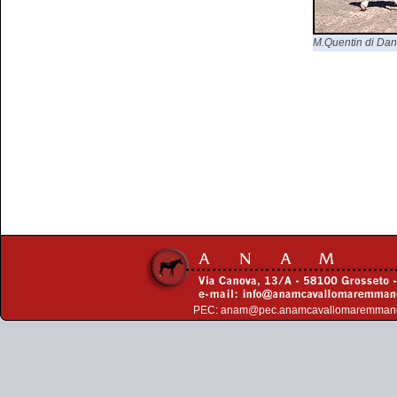
M.Quentin di Dani
PEC:
anam@pec.anamcavallomaremman