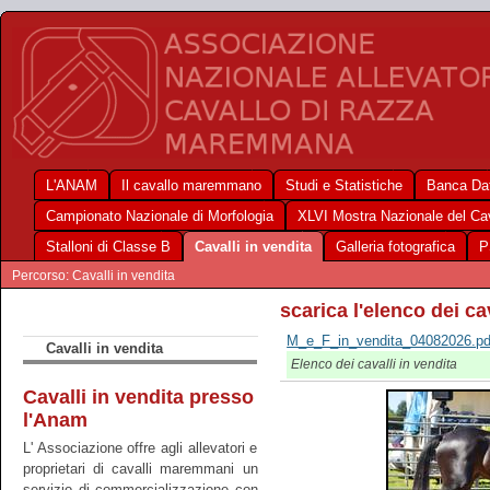
L'ANAM
Il cavallo maremmano
Studi e Statistiche
Banca Dat
Campionato Nazionale di Morfologia
XLVI Mostra Nazionale del C
Stalloni di Classe B
Cavalli in vendita
Galleria fotografica
P
Percorso: Cavalli in vendita
scarica l'elenco dei ca
M_e_F_in_vendita_04082026.pd
Cavalli in vendita
Elenco dei cavalli in vendita
Cavalli in vendita presso
l'Anam
L' Associazione offre agli allevatori e
proprietari di cavalli maremmani un
servizio di commercializzazione con