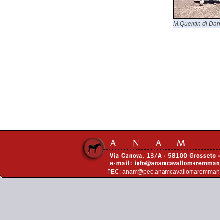
M.Quentin di Dani
PEC:
anam@pec.anamcavallomaremman