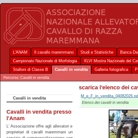
L'ANAM
Il cavallo maremmano
Studi e Statistiche
Banca Dat
Campionato Nazionale di Morfologia
XLVI Mostra Nazionale del C
Stalloni di Classe B
Cavalli in vendita
Galleria fotografica
P
Percorso: Cavalli in vendita
scarica l'elenco dei ca
M_e_F_in_vendita_04082026.pd
Cavalli in vendita
Elenco dei cavalli in vendita
Cavalli in vendita presso
l'Anam
L' Associazione offre agli allevatori e
proprietari di cavalli maremmani un
servizio di commercializzazione con