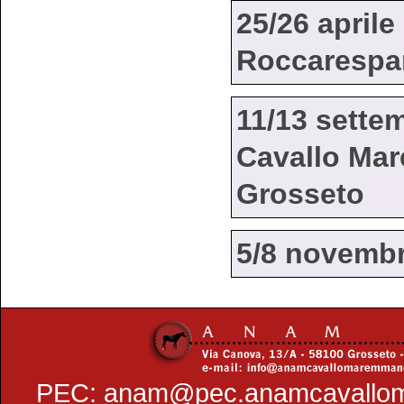
25/26 aprile
Roccarespam
11/13 sette
Cavallo Ma
Grosseto
5/8 novembr
PEC:
anam@pec.anamcavallo