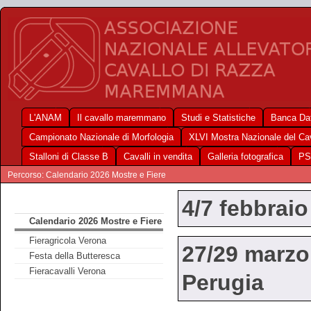
L'ANAM
Il cavallo maremmano
Studi e Statistiche
Banca Dat
Campionato Nazionale di Morfologia
XLVI Mostra Nazionale del C
Stalloni di Classe B
Cavalli in vendita
Galleria fotografica
PS
Percorso: Calendario 2026 Mostre e Fiere
4/7 febbraio
Calendario 2026 Mostre e Fiere
Fieragricola Verona
27/29 marzo
Festa della Butteresca
Fieracavalli Verona
Perugia