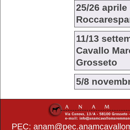
25/26 aprile
Roccarespam
11/13 sette
Cavallo Ma
Grosseto
5/8 novembr
PEC:
anam@pec.anamcavallo