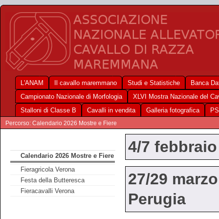
L'ANAM
Il cavallo maremmano
Studi e Statistiche
Banca Dat
Campionato Nazionale di Morfologia
XLVI Mostra Nazionale del C
Stalloni di Classe B
Cavalli in vendita
Galleria fotografica
PS
Percorso: Calendario 2026 Mostre e Fiere
4/7 febbraio
Calendario 2026 Mostre e Fiere
Fieragricola Verona
27/29 marzo
Festa della Butteresca
Fieracavalli Verona
Perugia