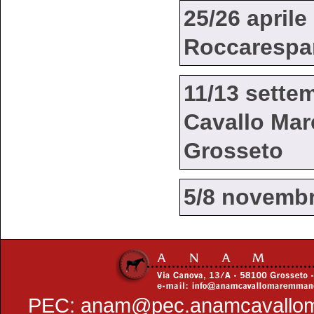
25/26 aprile
Roccarespam
11/13 sette
Cavallo Ma
Grosseto
5/8 novembr
PEC:
anam@pec.anamcavallo