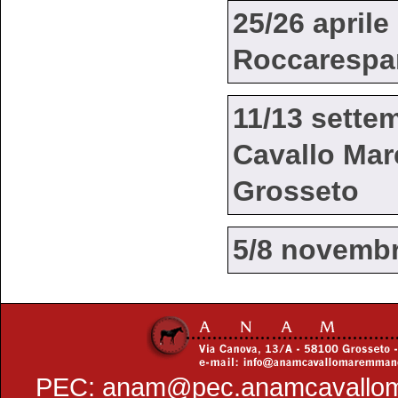
25/26 aprile
Roccarespam
11/13 sette
Cavallo Ma
Grosseto
5/8 novembr
PEC:
anam@pec.anamcavallo