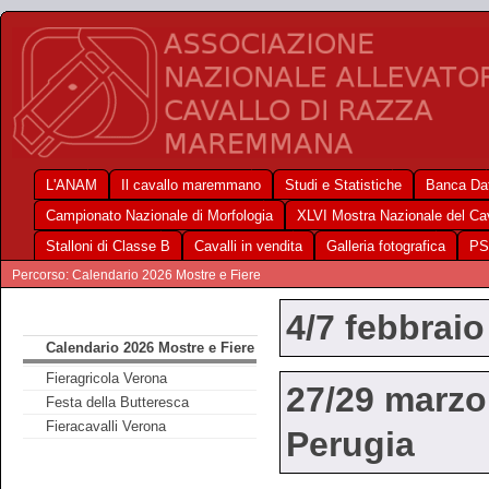
L'ANAM
Il cavallo maremmano
Studi e Statistiche
Banca Dat
Campionato Nazionale di Morfologia
XLVI Mostra Nazionale del C
Stalloni di Classe B
Cavalli in vendita
Galleria fotografica
PS
Percorso: Calendario 2026 Mostre e Fiere
4/7 febbraio
Calendario 2026 Mostre e Fiere
Fieragricola Verona
27/29 marzo
Festa della Butteresca
Fieracavalli Verona
Perugia