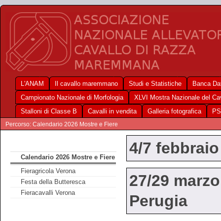
L'ANAM
Il cavallo maremmano
Studi e Statistiche
Banca Dat
Campionato Nazionale di Morfologia
XLVI Mostra Nazionale del C
Stalloni di Classe B
Cavalli in vendita
Galleria fotografica
PS
Percorso: Calendario 2026 Mostre e Fiere
4/7 febbraio
Calendario 2026 Mostre e Fiere
Fieragricola Verona
27/29 marzo
Festa della Butteresca
Fieracavalli Verona
Perugia