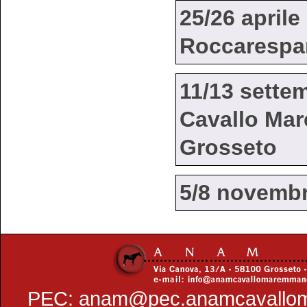
25/26 aprile
Roccarespam
11/13 sette
Cavallo Ma
Grosseto
5/8 novembr
PEC:
anam@pec.anamcavallo