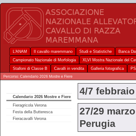
L'ANAM
Il cavallo maremmano
Studi e Statistiche
Banca Dat
Campionato Nazionale di Morfologia
XLVI Mostra Nazionale del C
Stalloni di Classe B
Cavalli in vendita
Galleria fotografica
PS
Percorso: Calendario 2026 Mostre e Fiere
4/7 febbraio
Calendario 2026 Mostre e Fiere
Fieragricola Verona
27/29 marzo
Festa della Butteresca
Fieracavalli Verona
Perugia