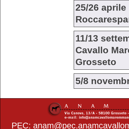
25/26 aprile
Roccarespam
11/13 sette
Cavallo Ma
Grosseto
5/8 novembr
PEC:
anam@pec.anamcavallo