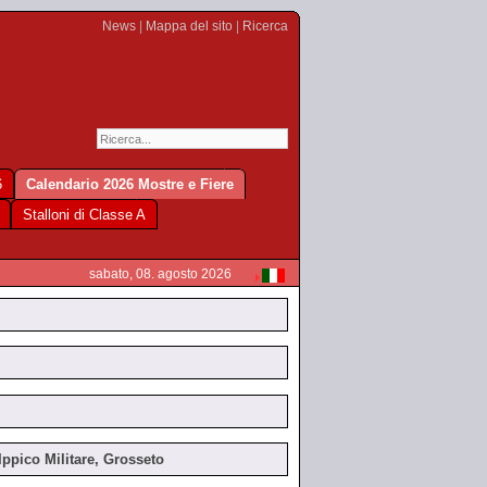
News
|
Mappa del sito
|
Ricerca
6
Calendario 2026 Mostre e Fiere
Stalloni di Classe A
sabato, 08. agosto 2026
Ippico Militare, Grosseto