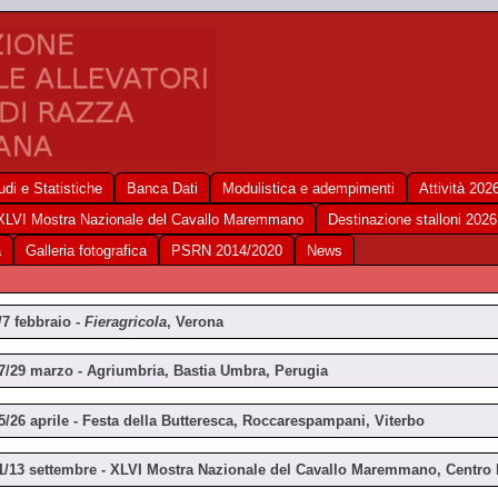
udi e Statistiche
Banca Dati
Modulistica e adempimenti
Attività 202
XLVI Mostra Nazionale del Cavallo Maremmano
Destinazione stalloni 2026
a
Galleria fotografica
PSRN 2014/2020
News
/7 febbraio -
Fieragricola
, Verona
7/29 marzo - Agriumbria, Bastia Umbra, Perugia
5/26 aprile -
Festa della Butteresca, Roccarespampani, Viterbo
1/13 settembre - XLVI Mostra Nazionale del Cavallo Maremmano,
Centro 