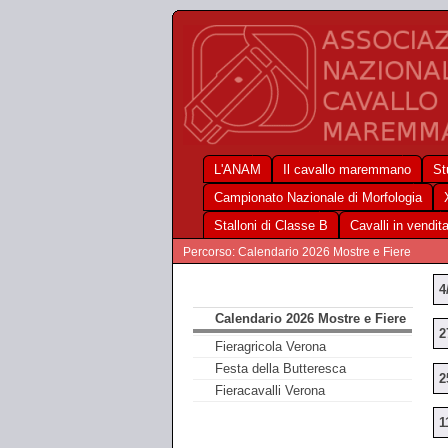
L'ANAM
Il cavallo maremmano
St
Campionato Nazionale di Morfologia
Stalloni di Classe B
Cavalli in vendit
Percorso: Calendario 2026 Mostre e Fiere
4
Calendario 2026 Mostre e Fiere
2
Fieragricola Verona
Festa della Butteresca
2
Fieracavalli Verona
1