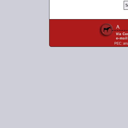
5
PEC:
an