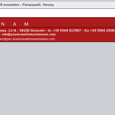
/8 novembre -
Fieracavalli
, Verona
am@pec.anamcavallomaremmano.com