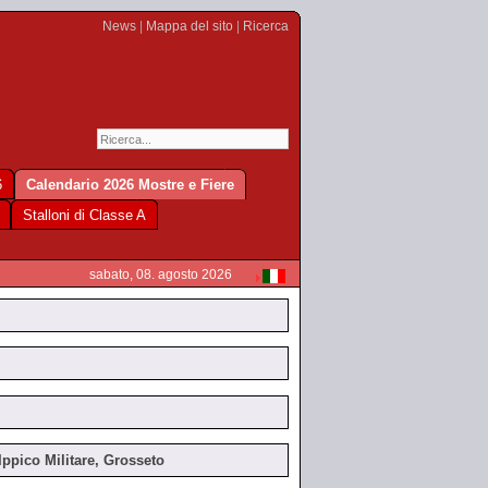
News
|
Mappa del sito
|
Ricerca
6
Calendario 2026 Mostre e Fiere
Stalloni di Classe A
sabato, 08. agosto 2026
Ippico Militare, Grosseto