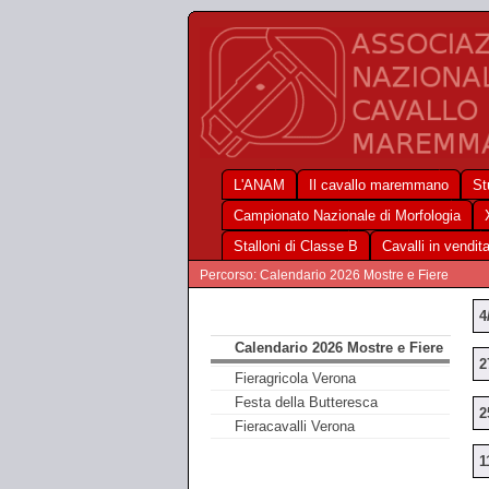
L'ANAM
Il cavallo maremmano
St
Campionato Nazionale di Morfologia
Stalloni di Classe B
Cavalli in vendit
Percorso: Calendario 2026 Mostre e Fiere
4
Calendario 2026 Mostre e Fiere
2
Fieragricola Verona
Festa della Butteresca
2
Fieracavalli Verona
1