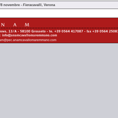
/8 novembre -
Fieracavalli
, Verona
am@pec.anamcavallomaremmano.com