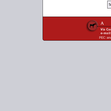
5
PEC:
an