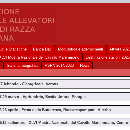
udi e Statistiche
Banca Dati
Modulistica e adempimenti
Attività 202
XLVI Mostra Nazionale del Cavallo Maremmano
Destinazione stalloni 2026
a
Galleria fotografica
PSRN 2014/2020
News
/7 febbraio -
Fieragricola
, Verona
7/29 marzo - Agriumbria, Bastia Umbra, Perugia
5/26 aprile -
Festa della Butteresca, Roccarespampani, Viterbo
1/13 settembre - XLVI Mostra Nazionale del Cavallo Maremmano,
Centro 