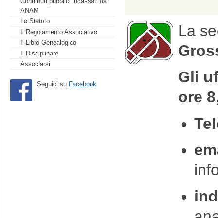
Contributi pubblici incassati da
ANAM
Lo Statuto
La se
Il Regolamento Associativo
Il Libro Genealogico
Gross
Il Disciplinare
Associarsi
Gli u
Seguici su
Facebook
ore 8
Tel
ema
in
ind
an