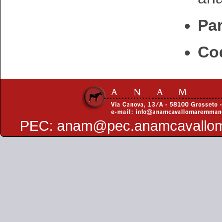
Par
Cod
PEC:
anam@pec.anamcavallo