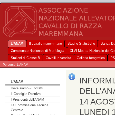
L'ANAM
Il cavallo maremmano
Studi e Statistiche
Banca Da
Campionato Nazionale di Morfologia
XLVI Mostra Nazionale del C
Stalloni di Classe B
Cavalli in vendita
Galleria fotografica
PS
Percorso: L'ANAM
INFORMI
L'ANAM
Dove siamo - Contatti
DELL'AN
Il Consiglio Direttivo
14 AGOS
I Presidenti dell'ANAM
La Commissione Tecnica
LUNEDI 
Centrale