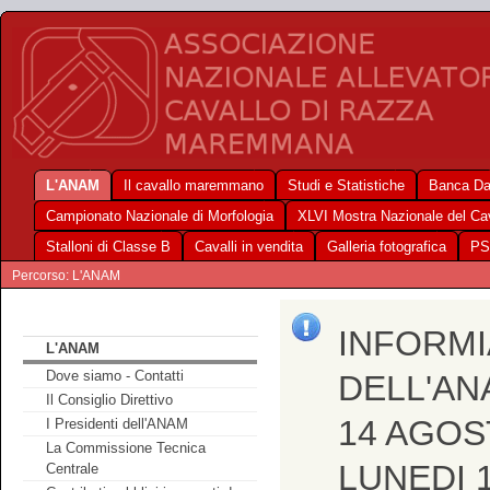
L'ANAM
Il cavallo maremmano
Studi e Statistiche
Banca Da
Campionato Nazionale di Morfologia
XLVI Mostra Nazionale del C
Stalloni di Classe B
Cavalli in vendita
Galleria fotografica
PS
Percorso: L'ANAM
INFORMI
L'ANAM
Dove siamo - Contatti
DELL'AN
Il Consiglio Direttivo
14 AGOS
I Presidenti dell'ANAM
La Commissione Tecnica
LUNEDI 
Centrale