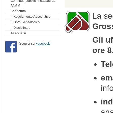
Contributi pubblici incassati da
ANAM
Lo Statuto
La se
Il Regolamento Associativo
Il Libro Genealogico
Gross
Il Disciplinare
Associarsi
Gli u
Seguici su
Facebook
ore 8
Tel
ema
in
ind
an