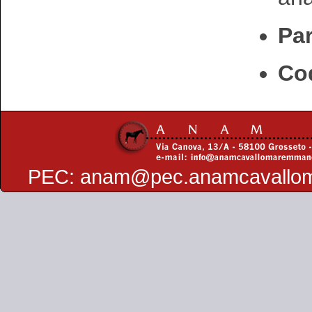
Par
Cod
PEC:
anam@pec.anamcavallo