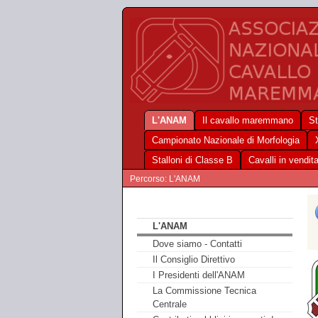
L'ANAM
Il cavallo maremmano
St
Campionato Nazionale di Morfologia
Stalloni di Classe B
Cavalli in vendit
Percorso: L'ANAM
L'ANAM
Dove siamo - Contatti
Il Consiglio Direttivo
I Presidenti dell'ANAM
La Commissione Tecnica
Centrale