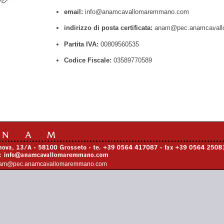
email:
info@anamcavallomaremmano.com
indirizzo di posta certificata:
anam@pec.anamcavall
Partita IVA:
00809560535
Codice Fiscale:
03589770589
am@pec.anamcavallomaremmano.com