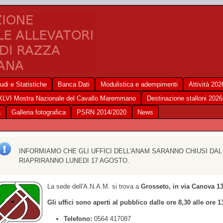
udi e Statistiche
Banca Dati
Modulistica e adempimenti
Attività 202
XLVI Mostra Nazionale del Cavallo Maremmano
Destinazione stalloni 2026
a
Galleria fotografica
PSRN 2014/2020
News
INFORMIAMO CHE GLI UFFICI DELL'ANAM SARANNO CHIUSI DAL
RIAPRIRANNO LUNEDI 17 AGOSTO.
La sede dell'A.N.A.M. si trova a
Grosseto, in via Canova 1
Gli uffici sono aperti al pubblico dalle ore 8,30 alle ore 1
Telefono:
0564 417087