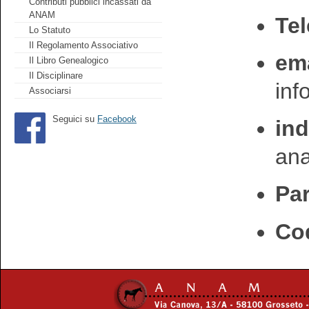
Contributi pubblici incassati da
ANAM
Tel
Lo Statuto
Il Regolamento Associativo
ema
Il Libro Genealogico
Il Disciplinare
in
Associarsi
Seguici su
Facebook
ind
an
Par
Cod