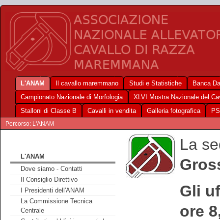
L'ANAM
Il cavallo maremmano
Studi e Statistiche
Banca Da
Campionato Nazionale di Morfologia
XLVI Mostra Nazionale del C
Stalloni di Classe B
Cavalli in vendita
Galleria fotografica
PS
Percorso: L'ANAM
La se
L'ANAM
Gross
Dove siamo - Contatti
Il Consiglio Direttivo
Gli u
I Presidenti dell'ANAM
La Commissione Tecnica
ore 8
Centrale