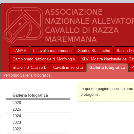
L'ANAM
Il cavallo maremmano
Studi e Statistiche
Banca Dat
Campionato Nazionale di Morfologia
XLVI Mostra Nazionale del C
Stalloni di Classe B
Cavalli in vendita
Galleria fotografica
P
Percorso: Galleria fotografica
In queste pagine pubblichiamo f
protagonisti.
Galleria fotografica
2026
2025
2024
2023
2022