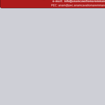
PEC:
anam@pec.anamcavallomaremman