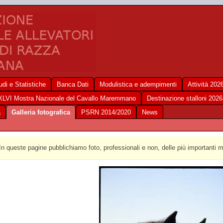
udi e Statistiche
Banca Dati
Modulistica e adempimenti
Attività 202
XLVI Mostra Nazionale del Cavallo Maremmano
Destinazione stalloni 2026
a
Galleria fotografica
PSRN 2014/2020
News
In queste pagine pubblichiamo foto, professionali e non, delle più importanti 