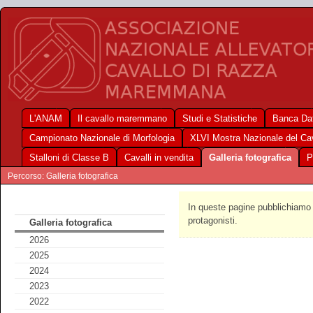
L'ANAM
Il cavallo maremmano
Studi e Statistiche
Banca Dat
Campionato Nazionale di Morfologia
XLVI Mostra Nazionale del C
Stalloni di Classe B
Cavalli in vendita
Galleria fotografica
P
Percorso: Galleria fotografica
In queste pagine pubblichiamo f
protagonisti.
Galleria fotografica
2026
2025
2024
2023
2022