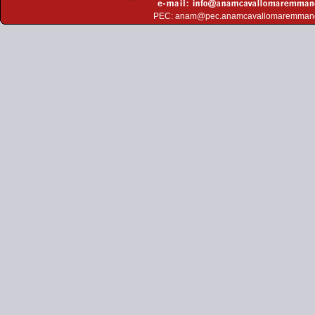
PEC:
anam@pec.anamcavallomaremman