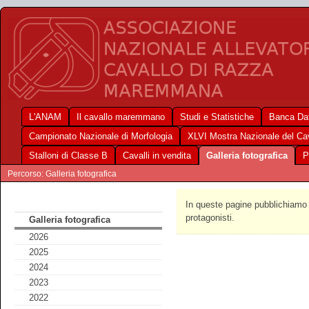
L'ANAM
Il cavallo maremmano
Studi e Statistiche
Banca Dat
Campionato Nazionale di Morfologia
XLVI Mostra Nazionale del C
Stalloni di Classe B
Cavalli in vendita
Galleria fotografica
P
Percorso: Galleria fotografica
In queste pagine pubblichiamo f
protagonisti.
Galleria fotografica
2026
2025
2024
2023
2022