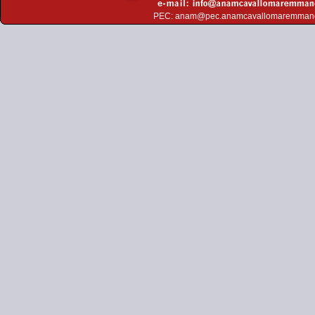
PEC:
anam@pec.anamcavallomaremman