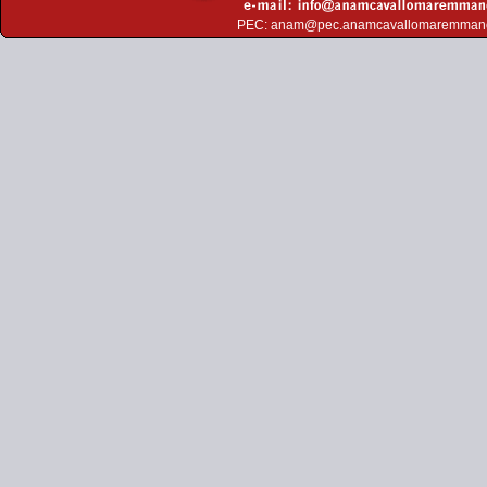
PEC:
anam@pec.anamcavallomaremman