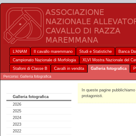
L'ANAM
Il cavallo maremmano
Studi e Statistiche
Banca Dat
Campionato Nazionale di Morfologia
XLVI Mostra Nazionale del C
Stalloni di Classe B
Cavalli in vendita
Galleria fotografica
P
Percorso: Galleria fotografica
In queste pagine pubblichiamo f
protagonisti.
Galleria fotografica
2026
2025
2024
2023
2022