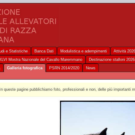
udi e Statistiche
Banca Dati
Modulistica e adempimenti
Attività 202
XLVI Mostra Nazionale del Cavallo Maremmano
Destinazione stalloni 2026
a
Galleria fotografica
PSRN 2014/2020
News
In queste pagine pubblichiamo foto, professionali e non, delle più importanti 