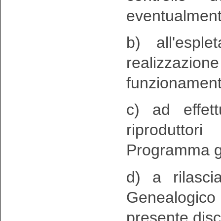
eventualment
b) all'esple
realizzazio
funzionament
c) ad effet
riprodutto
Programma ge
d) a rilasci
Genealogico 
presente disc