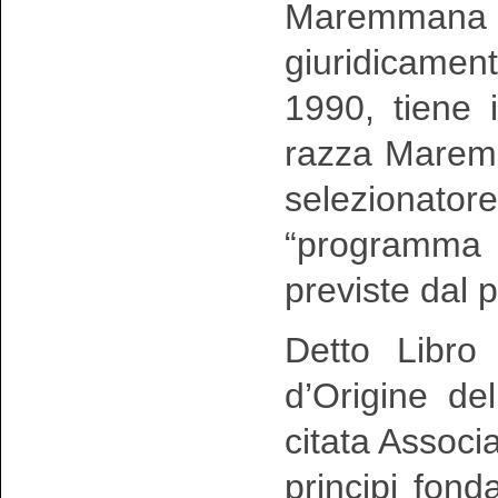
Maremmana 
giuridicamen
1990, tiene 
razza Maremm
selezionator
“programma
previste dal p
Detto Libro
d’Origine de
citata Associ
principi fonda