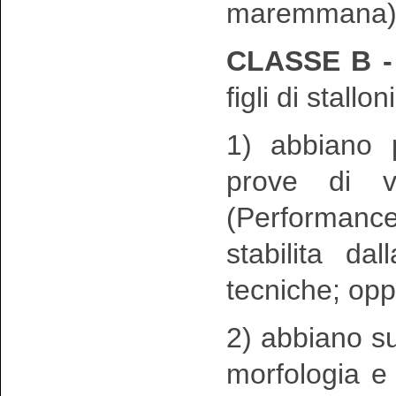
maremmana)
CLASSE B 
figli di stallo
1) abbiano p
prove di va
(Performance
stabilita d
tecniche; op
2) abbiano su
morfologia e 