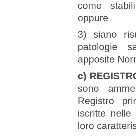
come stabil
oppure
3) siano ris
patologie s
apposite Nor
c) REGISTR
sono ammes
Registro pr
iscritte nell
loro caratteri