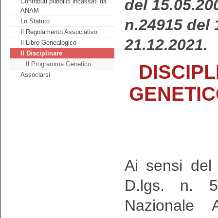
del 15.05.20
Contributi pubblici incassati da
ANAM
n.24915 del 
Lo Statuto
Il Regolamento Associativo
21.12.2021.
Il Libro Genealogico
Il Disciplinare
Il Programma Genetico
DISCIP
Associarsi
GENETIC
Ai sensi de
D.lgs. n. 5
Nazionale A