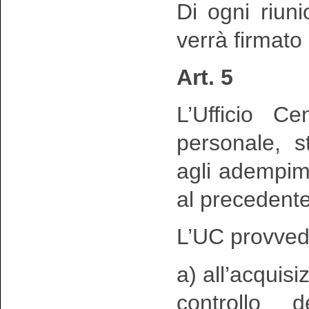
Di ogni riun
verrà firmato
Art. 5
L’Ufficio Ce
personale, s
agli adempimen
al precedente
L’UC provved
a) all’acquisi
controllo d