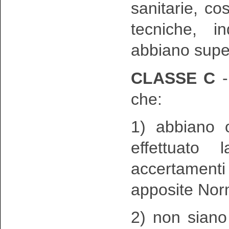
sanitarie, c
tecniche, i
abbiano super
CLASSE C
-
che:
1) abbiano 
effettuato
accertamenti
apposite Nor
2) non siano 