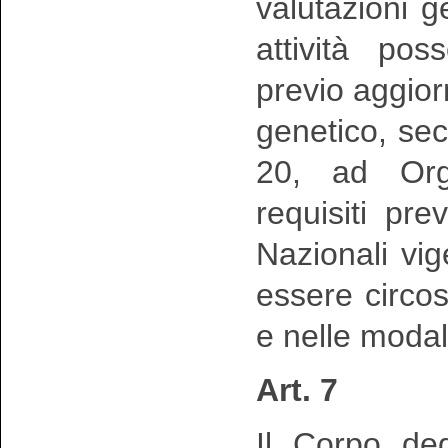
valutazioni 
attività po
previo aggio
genetico, sec
20, ad Org
requisiti pr
Nazionali vig
essere circo
e nelle modal
Art. 7
Il Corpo deg