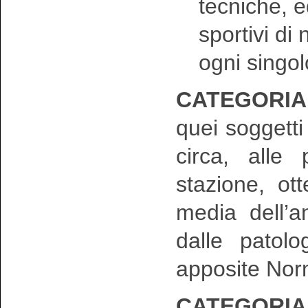
tecniche, e
sportivi di 
ogni singol
CATEGORIA 
quei soggett
circa, alle
stazione, ot
media dell’a
dalle patolo
apposite Nor
CATEGORIA 