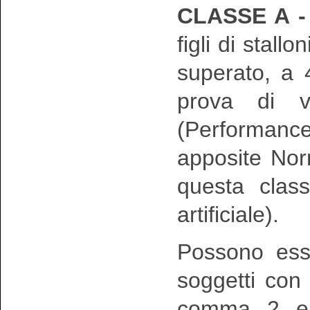
CLASSE A 
figli di stall
superato, a 
prova di va
(Performanc
apposite Norm
questa class
artificiale).
Possono ess
soggetti con 
comma 2 e c