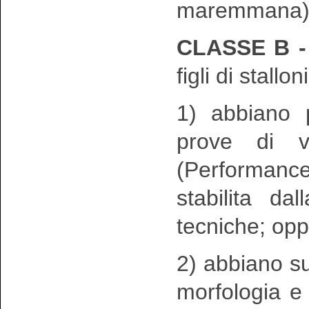
maremmana)
CLASSE B 
figli di stallo
1) abbiano p
prove di va
(Performance
stabilita d
tecniche; op
2) abbiano su
morfologia e 