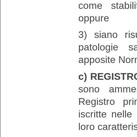
come stabil
oppure
3) siano ris
patologie s
apposite Nor
c) REGISTR
sono ammes
Registro pr
iscritte nell
loro caratteri