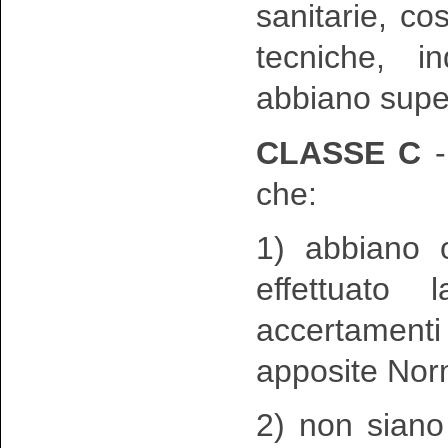
sanitarie, c
tecniche, i
abbiano super
CLASSE C
-
che:
1) abbiano 
effettuato
accertamenti
apposite Nor
2) non siano 