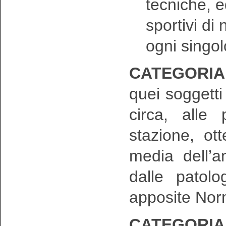
tecniche, e
sportivi di 
ogni singol
CATEGORIA 
quei soggett
circa, alle
stazione, ot
media dell’a
dalle patolo
apposite Nor
CATEGORIA 