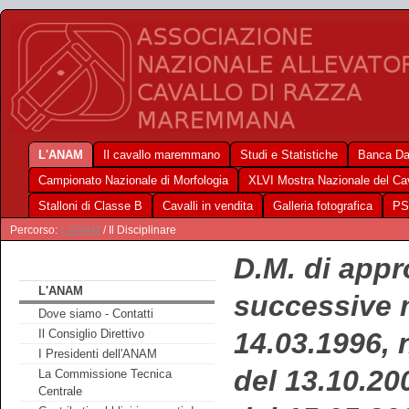
L'ANAM
Il cavallo maremmano
Studi e Statistiche
Banca Da
Campionato Nazionale di Morfologia
XLVI Mostra Nazionale del C
Stalloni di Classe B
Cavalli in vendita
Galleria fotografica
PS
Percorso:
L'ANAM
/ Il Disciplinare
D.M. di appr
L'ANAM
successive 
Dove siamo - Contatti
14.03.1996, 
Il Consiglio Direttivo
I Presidenti dell'ANAM
del 13.10.20
La Commissione Tecnica
Centrale