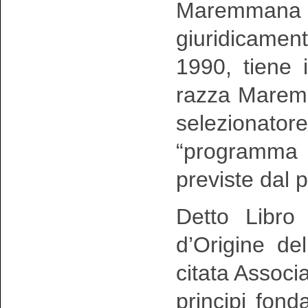
Maremmana 
giuridicamen
1990, tiene 
razza Maremm
selezionator
“programma
previste dal p
Detto Libro
d’Origine de
citata Associ
principi fonda