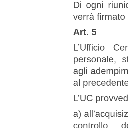
Di ogni riun
verrà firmato
Art. 5
L’Ufficio Ce
personale, s
agli adempimen
al precedente
L’UC provved
a) all’acquisi
controllo d