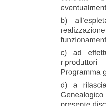
eventualment
b) all'esple
realizzazio
funzionament
c) ad effet
riprodutto
Programma ge
d) a rilasci
Genealogico 
presente disc