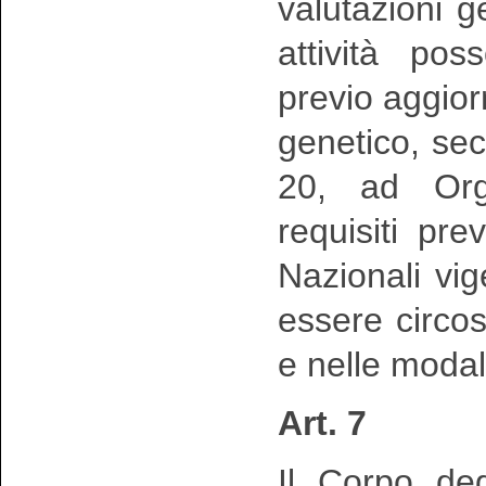
valutazioni 
attività po
previo aggio
genetico, sec
20, ad Org
requisiti pr
Nazionali vig
essere circo
e nelle modal
Art. 7
Il Corpo deg