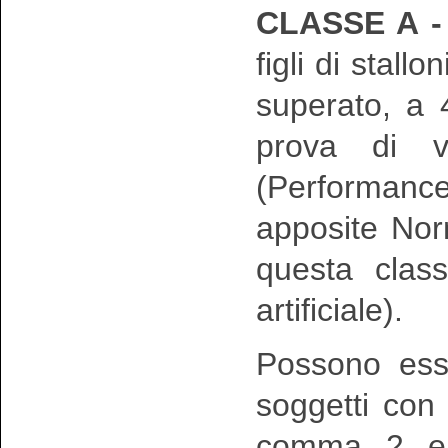
CLASSE A 
figli di stall
superato, a 
prova di va
(Performanc
apposite Norm
questa class
artificiale).
Possono ess
soggetti con 
comma 2 e c