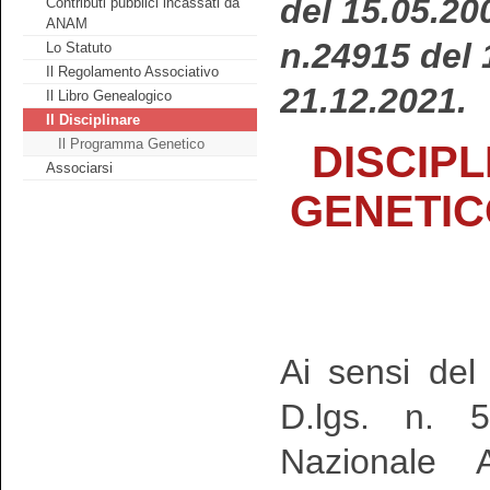
del 15.05.20
Contributi pubblici incassati da
ANAM
n.24915 del 
Lo Statuto
Il Regolamento Associativo
21.12.2021.
Il Libro Genealogico
Il Disciplinare
Il Programma Genetico
DISCIP
Associarsi
GENETIC
Ai sensi de
D.lgs. n. 5
Nazionale A