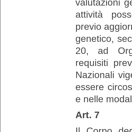
valutazioni 
attività po
previo aggio
genetico, sec
20, ad Org
requisiti pr
Nazionali vig
essere circo
e nelle modal
Art. 7
Il Corpo deg