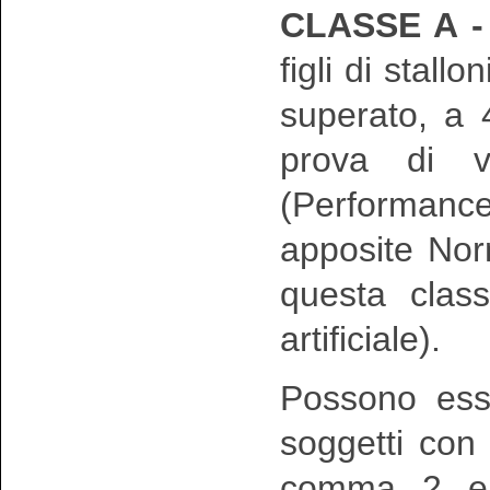
CLASSE A 
figli di stall
superato, a 
prova di va
(Performanc
apposite Norm
questa class
artificiale).
Possono ess
soggetti con 
comma 2 e c