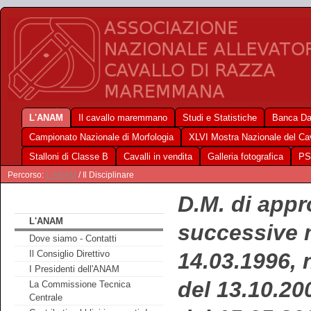
L'ANAM
Il cavallo maremmano
Studi e Statistiche
Banca Da
Campionato Nazionale di Morfologia
XLVI Mostra Nazionale del C
Stalloni di Classe B
Cavalli in vendita
Galleria fotografica
PS
Percorso:
L'ANAM
/ Il Disciplinare
D.M. di appr
L'ANAM
successive 
Dove siamo - Contatti
14.03.1996, 
Il Consiglio Direttivo
I Presidenti dell'ANAM
del 13.10.20
La Commissione Tecnica
Centrale