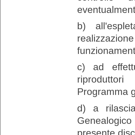
eventualment
b) all'esple
realizzazio
funzionament
c) ad effet
riprodutto
Programma ge
d) a rilasci
Genealogico 
presente disc