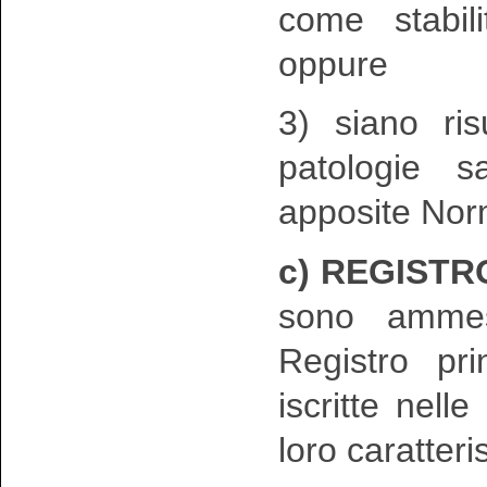
come stabil
oppure
3) siano ris
patologie s
apposite Nor
c) REGISTR
sono ammes
Registro pr
iscritte nell
loro caratteri