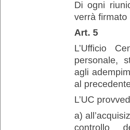
Di ogni riun
verrà firmato
Art. 5
L’Ufficio Ce
personale, s
agli adempimen
al precedente
L’UC provved
a) all’acquisi
controllo d