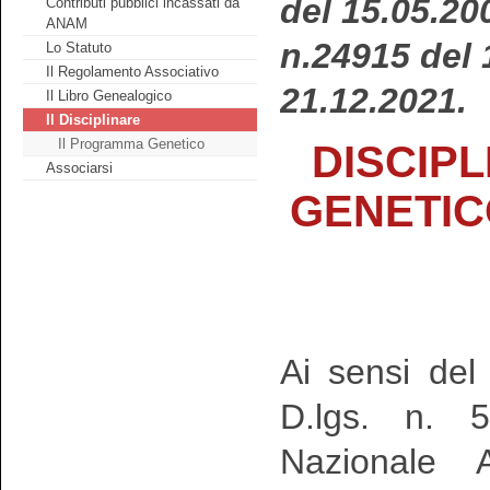
del 15.05.20
Contributi pubblici incassati da
ANAM
n.24915 del 
Lo Statuto
Il Regolamento Associativo
21.12.2021.
Il Libro Genealogico
Il Disciplinare
Il Programma Genetico
DISCIP
Associarsi
GENETIC
Ai sensi de
D.lgs. n. 5
Nazionale A