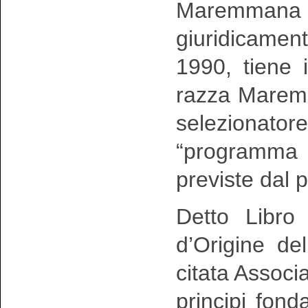
Maremmana 
giuridicamen
1990, tiene 
razza Maremm
selezionator
“programma
previste dal p
Detto Libro
d’Origine de
citata Associ
principi fonda