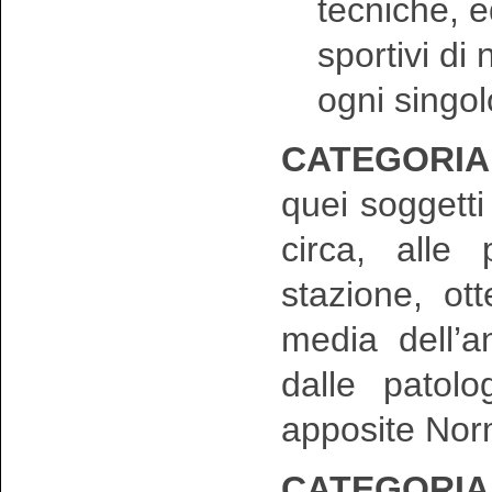
tecniche, e
sportivi di 
ogni singol
CATEGORIA 
quei soggett
circa, alle
stazione, ot
media dell’a
dalle patolo
apposite Nor
CATEGORIA 