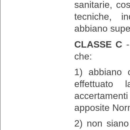
sanitarie, c
tecniche, i
abbiano super
CLASSE C
-
che:
1) abbiano 
effettuato
accertamenti
apposite Nor
2) non siano 