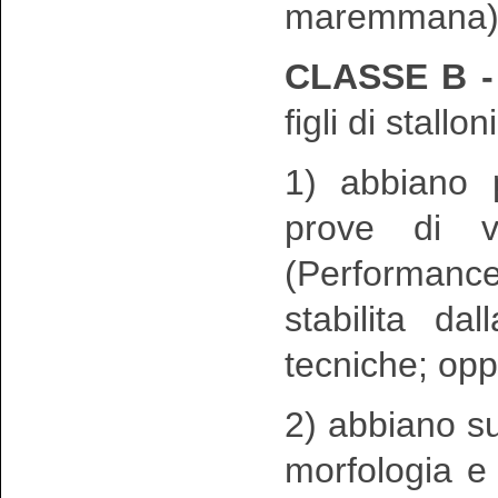
maremmana)
CLASSE B 
figli di stallo
1) abbiano p
prove di va
(Performance
stabilita d
tecniche; op
2) abbiano su
morfologia e 