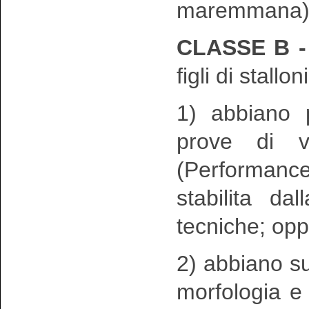
maremmana)
CLASSE B 
figli di stallo
1) abbiano p
prove di va
(Performance
stabilita d
tecniche; op
2) abbiano su
morfologia e 