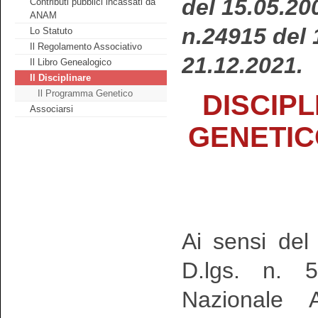
del 15.05.20
Contributi pubblici incassati da
ANAM
n.24915 del 
Lo Statuto
Il Regolamento Associativo
21.12.2021.
Il Libro Genealogico
Il Disciplinare
Il Programma Genetico
DISCIP
Associarsi
GENETIC
Ai sensi de
D.lgs. n. 5
Nazionale A