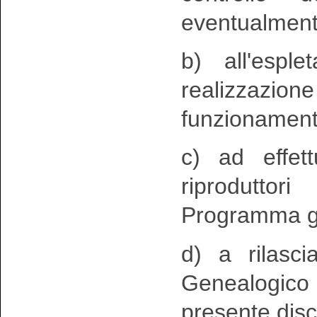
eventualment
b) all'esple
realizzazio
funzionament
c) ad effet
riprodutto
Programma ge
d) a rilasci
Genealogico 
presente disc