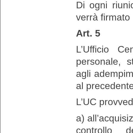
Di ogni riun
verrà firmato
Art. 5
L’Ufficio Ce
personale, s
agli adempimen
al precedente
L’UC provved
a) all’acquisi
controllo d