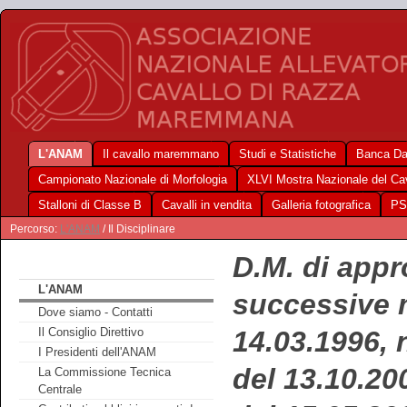
L'ANAM
Il cavallo maremmano
Studi e Statistiche
Banca Da
Campionato Nazionale di Morfologia
XLVI Mostra Nazionale del C
Stalloni di Classe B
Cavalli in vendita
Galleria fotografica
PS
Percorso:
L'ANAM
/ Il Disciplinare
D.M. di appr
L'ANAM
successive 
Dove siamo - Contatti
14.03.1996, 
Il Consiglio Direttivo
I Presidenti dell'ANAM
del 13.10.20
La Commissione Tecnica
Centrale