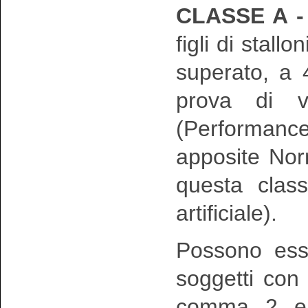
CLASSE A 
figli di stall
superato, a 
prova di va
(Performanc
apposite Norm
questa class
artificiale).
Possono ess
soggetti con 
comma 2 e c