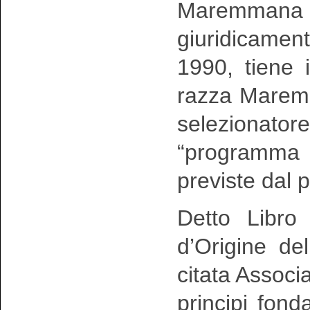
Maremmana 
giuridicamen
1990, tiene 
razza Maremm
selezionator
“programma
previste dal p
Detto Libro
d’Origine de
citata Associ
principi fonda