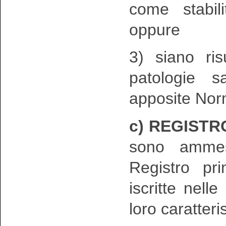
come stabil
oppure
3) siano ris
patologie s
apposite Nor
c) REGISTR
sono ammes
Registro pr
iscritte nell
loro caratteri