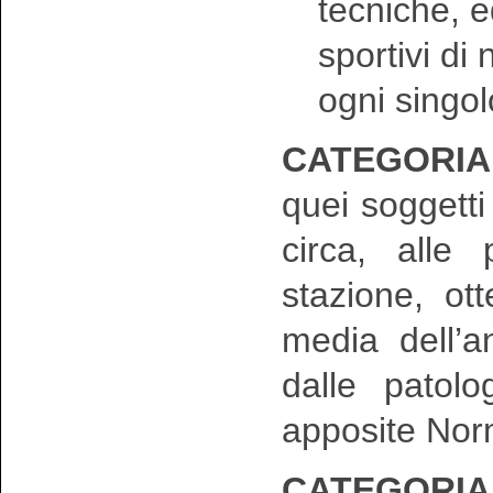
tecniche, e
sportivi di 
ogni singol
CATEGORIA 
quei soggett
circa, alle
stazione, ot
media dell’a
dalle patolo
apposite Nor
CATEGORIA 