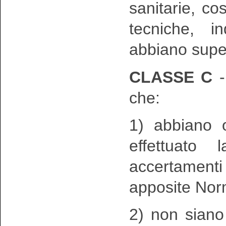
sanitarie, c
tecniche, i
abbiano super
CLASSE C
-
che:
1) abbiano 
effettuato
accertamenti
apposite Nor
2) non siano 