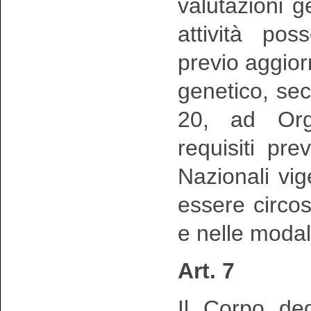
valutazioni 
attività po
previo aggio
genetico, sec
20, ad Org
requisiti pr
Nazionali vig
essere circo
e nelle modal
Art. 7
Il Corpo deg