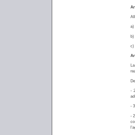
Ar
Al
a)
b)
c)
Ar
La
ra
De
- 
ad
- 
- 
co
l’a