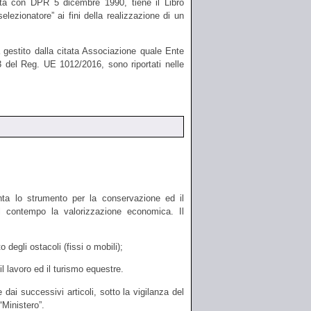
a con DPR 5 dicembre 1990, tiene il Libro
ezionatore” ai fini della realizzazione di un
 gestito dalla citata Associazione quale Ente
 3 del Reg. UE 1012/2016, sono riportati nelle
nta lo strumento per la conservazione ed il
 contempo la valorizzazione economica. Il
o degli ostacoli (fissi o mobili);
il lavoro ed il turismo equestre.
dai successivi articoli, sotto la vigilanza del
“Ministero”.