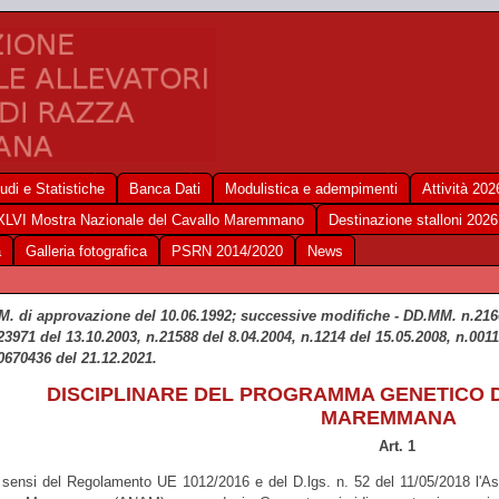
udi e Statistiche
Banca Dati
Modulistica e adempimenti
Attività 202
XLVI Mostra Nazionale del Cavallo Maremmano
Destinazione stalloni 2026
a
Galleria fotografica
PSRN 2014/2020
News
M. di approvazione del 10.06.1992; successive modifiche - DD.MM. n.2160
23971 del 13.10.2003, n.21588 del 8.04.2004, n.1214 del 15.05.2008, n.0011
0670436 del 21.12.2021.
DISCIPLINARE DEL PROGRAMMA GENETICO D
MAREMMANA
Art. 1
 sensi del Regolamento UE 1012/2016 e del D.lgs. n. 52 del 11/05/2018 l'Ass