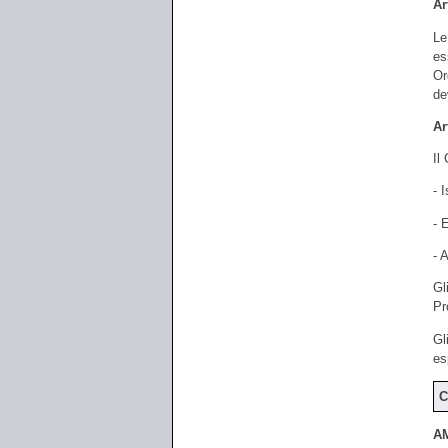
Ar
Le
es
Or
de
Ar
Il
- 
- 
- A
Gl
Pr
Gl
es
C
AM