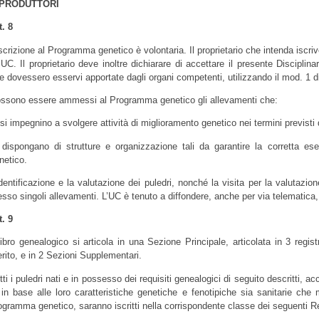
IPRODUTTORI
t. 8
iscrizione al Programma genetico è volontaria. Il proprietario che intenda iscr
l’UC. Il proprietario deve inoltre dichiarare di accettare il presente Discipl
e dovessero esservi apportate dagli organi competenti, utilizzando il mod. 1 di
ssono essere ammessi al Programma genetico gli allevamenti che:
 si impegnino a svolgere attività di miglioramento genetico nei termini previst
 dispongano di strutture e organizzazione tali da garantire la corretta es
netico.
identificazione e la valutazione dei puledri, nonché la visita per la valutazione
esso singoli allevamenti. L’UC è tenuto a diffondere, anche per via telematica, 
t. 9
 libro genealogico si articola in una Sezione Principale, articolata in 3 registr
rito, e in 2 Sezioni Supplementari.
tti i puledri nati e in possesso dei requisiti genealogici di seguito descritti, a
 in base alle loro caratteristiche genetiche e fenotipiche sia sanitarie che m
ogramma genetico, saranno iscritti nella corrispondente classe dei seguenti Re