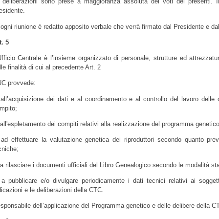
 deliberazioni sono prese a maggioranza assoluta dei voti dei presenti. In
esidente.
 ogni riunione è redatto apposito verbale che verrà firmato dal Presidente e dal
t. 5
Ufficio Centrale è l’insieme organizzato di personale, strutture ed attrezza
lle finalità di cui al precedente Art. 2
UC provvede:
 all’acquisizione dei dati e al coordinamento e al controllo del lavoro dell
mpito;
 all'espletamento dei compiti relativi alla realizzazione del programma geneti
 ad effettuare la valutazione genetica dei riproduttori secondo quanto pr
cniche;
 a rilasciare i documenti ufficiali del Libro Genealogico secondo le modalità stab
 a pubblicare e/o divulgare periodicamente i dati tecnici relativi ai sogge
dicazioni e le deliberazioni della CTC.
sponsabile dell’applicazione del Programma genetico e delle delibere della CT