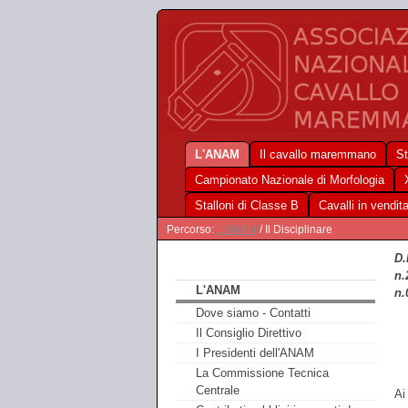
L'ANAM
Il cavallo maremmano
St
Campionato Nazionale di Morfologia
Stalloni di Classe B
Cavalli in vendit
Percorso:
L'ANAM
/ Il Disciplinare
D.
n.
L'ANAM
n.
Dove siamo - Contatti
Il Consiglio Direttivo
I Presidenti dell'ANAM
La Commissione Tecnica
Centrale
Ai