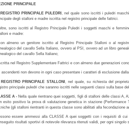
EZIONE PRINCIPALE
 REGISTRO PRINCIPALE PULEDRI
, nel quale sono iscritti i puledri masch
incipale degli stalloni e madre iscritta nel registro principale delle fattrici.
oltre, sono iscritti al Registro Principale Puledri i soggetti maschi e femmin
alloni e madre:
con almeno un genitore iscritto al Registro Principale Stalloni o al registro P
nealogico del cavallo Sella Italiano, ovvero al PSI, ovvero ad un libro geneal
nealogico del cavallo Sella Italiano;
iscritta nel Registro Supplementare Fattrici e con almeno due generazioni cono
i ascendenti non devono in ogni caso presentare i caratteri di esclusione dalla 
) REGISTRO PRINCIPALE STALLONI
, nel quale, su richiesta del propri
gistro principale puledri che saranno iscritti nelle seguenti classi sulla base de
LASSE A -
Nella quale rientrano quei soggetti, figli di stalloni delle classi A
n esito positivo la prova di valutazione genetica in stazione (Performance
cniche (gli stalloni rientranti in questa classe sono abilitati alla fecondazione art
ssono essere ammessi alla CLASSE A quei soggetti con i requisiti di cu
nseguito risultati sportivi di notevole rilevanza ritenuti validi, per ogni singolo