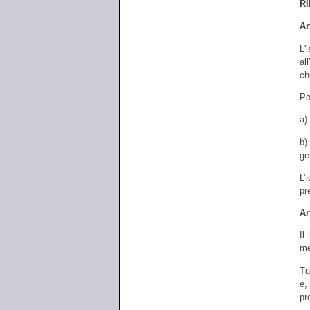
R
Ar
L'
al
ch
Po
a)
b)
ge
L’
pr
Ar
Il
me
Tu
e,
pr