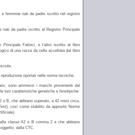
i e femmine nati da padre iscritto nel registro
e nati da padre iscritto al Registro Principale
rincipale Fattrici, e l’altro iscritto al libro
ogico di una razza da sella accettata dal libro
sciute.
riproduzione riportati nelle norme tecniche.
etario, sono ammessi i maschi provenienti dal
lle loro caratteristiche genetiche e fenotipiche:
, A2 o B, che abbiano superato, a 42 mesi circa,
 Test), così come stabilito da apposite Norme
ificiale).
i alla classe A2 e B comma 2 e che abbiano
 soggetto, dalla CTC.