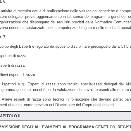
t. 6
 attività di raccolta dati e di realizzazione delle valutazioni genetiche è com
sere delegate, previo aggiornamento in tal senso del programma genetico, s
ganizzazioni che dispongano dei requisiti previsti dalle Normative Comunitari
vono essere circostanziate nelle competenze delegate e nelle modalità operat
t. 7
 Corpo degli Esperti è regolato da apposito disciplinare predisposto dalla CTC 
Ispettori di razza;
Esperti di razza;
llievi esperti di razza.
i Ispettori e gli Esperti di razza sono tecnici specializzati delegati dall’A
ogramma genetico, nonché per la valutazione dei cavalli presenti alle mostre
i Allievi esperti di razza sono tecnici in formazione che devono partecipare
perti di razza, come previsto nel Disciplinare del Corpo degli esperti.
APITOLO II
MISSIONE DEGLI ALLEVAMENTI AL PROGRAMMA GENETICO, REGISTRA