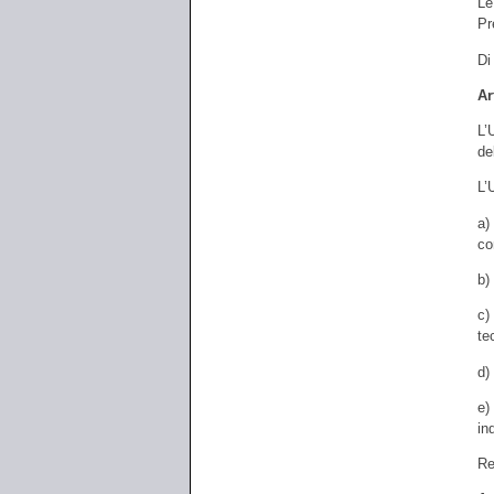
Le
Pr
Di
Ar
L’
de
L’
a)
co
b)
c)
te
d)
e)
in
Re