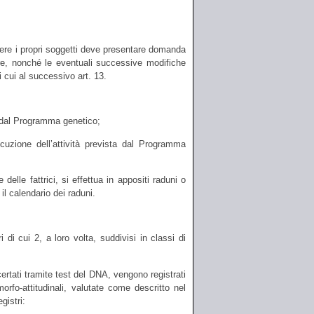
ivere i propri soggetti deve presentare domanda
inare, nonché le eventuali successive modifiche
 cui al successivo art. 13.
i dal Programma genetico;
ecuzione dell’attività prevista dal Programma
 delle fattrici, si effettua in appositi raduni o
il calendario dei raduni.
i di cui 2, a loro volta, suddivisi in classi di
ccertati tramite test del DNA, vengono registrati
orfo-attitudinali, valutate come descritto nel
gistri: