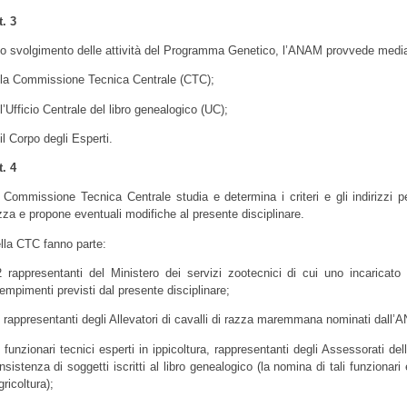
t. 3
lo svolgimento delle attività del Programma Genetico, l’ANAM provvede medi
 la Commissione Tecnica Centrale (CTC);
 l’Ufficio Centrale del libro genealogico (UC);
 il Corpo degli Esperti.
t. 4
 Commissione Tecnica Centrale studia e determina i criteri e gli indirizzi p
zza e propone eventuali modifiche al presente disciplinare.
lla CTC fanno parte:
2 rappresentanti del Ministero dei servizi zootecnici di cui uno incaricato d
empimenti previsti dal presente disciplinare;
3 rappresentanti degli Allevatori di cavalli di razza maremmana nominati dall’
2 funzionari tecnici esperti in ippicoltura, rappresentanti degli Assessorati de
nsistenza di soggetti iscritti al libro genealogico (la nomina di tali funzionari
gricoltura);