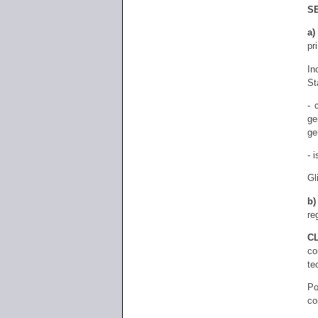
S
a)
pr
In
St
- 
ge
ge
- 
Gl
b
re
C
co
te
Po
co