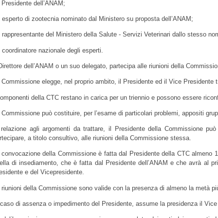
il Presidente dell’ANAM;
1 esperto di zootecnia nominato dal Ministero su proposta dell’ANAM;
1 rappresentante del Ministero della Salute - Servizi Veterinari dallo stesso no
Il coordinatore nazionale degli esperti.
 Direttore dell’ANAM o un suo delegato, partecipa alle riunioni della Commissio
 Commissione elegge, nel proprio ambito, il Presidente ed il Vice Presidente 
componenti della CTC restano in carica per un triennio e possono essere ricon
 Commissione può costituire, per l’esame di particolari problemi, appositi grupp
 relazione agli argomenti da trattare, il Presidente della Commissione può
rtecipare, a titolo consultivo, alle riunioni della Commissione stessa.
 convocazione della Commissione è fatta dal Presidente della CTC almeno 15 g
ella di insediamento, che è fatta dal Presidente dell’ANAM e che avrà al pri
esidente e del Vicepresidente.
 riunioni della Commissione sono valide con la presenza di almeno la metà pi
 caso di assenza o impedimento del Presidente, assume la presidenza il Vice