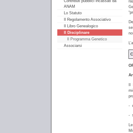
Contributi pubblici incassati da
ra
ANAM
Ge
“p
Lo Statuto
Il Regolamento Associativo
De
Il Libro Genealogico
se
Il Disciplinare
no
Il Programma Genetico
L’
Associarsi
C
O
Ar
Il
mi
pr
- 
- 
Le
Mi