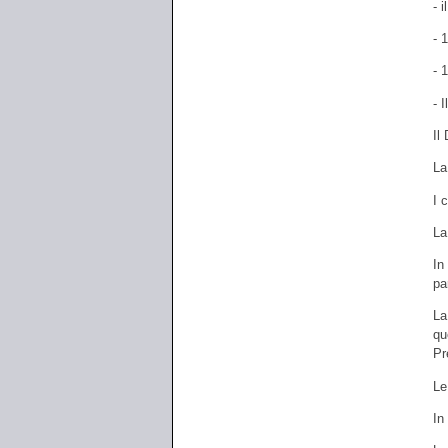
- 
- 
- 
- 
Il
La
I 
La
In
pa
La
qu
Pr
Le
In