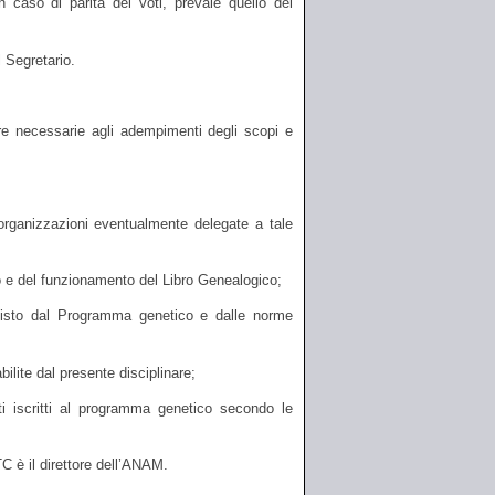
 caso di parità dei voti, prevale quello del
 Segretario.
ture necessarie agli adempimenti degli scopi e
e organizzazioni eventualmente delegate a tale
co e del funzionamento del Libro Genealogico;
evisto dal Programma genetico e dalle norme
ilite dal presente disciplinare;
tti iscritti al programma genetico secondo le
C è il direttore dell’ANAM.