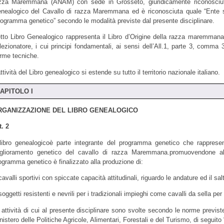
zza Maremmana (ANAM) con sede in Grosseto, giuridicamente riconosciut
nealogico del Cavallo di razza Maremmana ed è riconosciuta quale “Ente sel
rogramma genetico” secondo le modalità previste dal presente disciplinare.
tto Libro Genealogico rappresenta il Libro d’Origine della razza maremmana
lezionatore, i cui principi fondamentali, ai sensi dell’All.1, parte 3, comma
rme tecniche.
attività del Libro genealogico si estende su tutto il territorio nazionale italiano.
APITOLO I
RGANIZZAZIONE DEL LIBRO GENEALOGICO
t. 2
 libro genealogicoè parte integrante del programma genetico che rapprese
glioramento genetico del cavallo di razza Maremmana.promuovendone al
ogramma genetico è finalizzato alla produzione di:
cavalli sportivi con spiccate capacità attitudinali, riguardo le andature ed il salt
soggetti resistenti e nevrili per i tradizionali impieghi come cavalli da sella per 
 attività di cui al presente disciplinare sono svolte secondo le norme previste 
nistero delle Politiche Agricole, Alimentari, Forestali e del Turismo, di seguito 