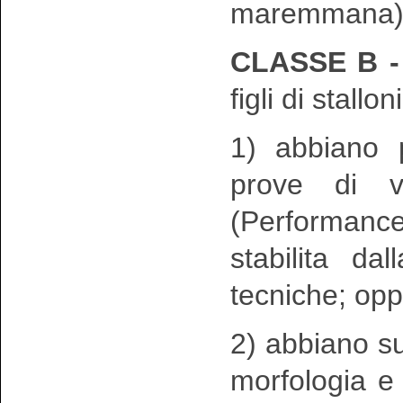
maremmana)
CLASSE B 
figli di stallo
1) abbiano p
prove di va
(Performance
stabilita d
tecniche; op
2) abbiano su
morfologia e 