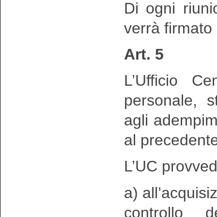
Di ogni riun
verrà firmato
Art. 5
L’Ufficio Ce
personale, s
agli adempimen
al precedente
L’UC provved
a) all’acquisi
controllo d