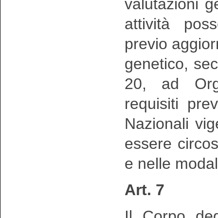
valutazioni 
attività po
previo aggio
genetico, sec
20, ad Org
requisiti pr
Nazionali vig
essere circo
e nelle modal
Art. 7
Il Corpo deg