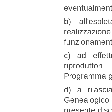
eventualment
b) all'esple
realizzazio
funzionament
c) ad effet
riprodutto
Programma ge
d) a rilasci
Genealogico 
presente disc