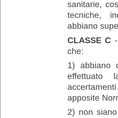
sanitarie, c
tecniche, i
abbiano super
CLASSE C
-
che:
1) abbiano 
effettuato
accertamenti
apposite Nor
2) non siano 