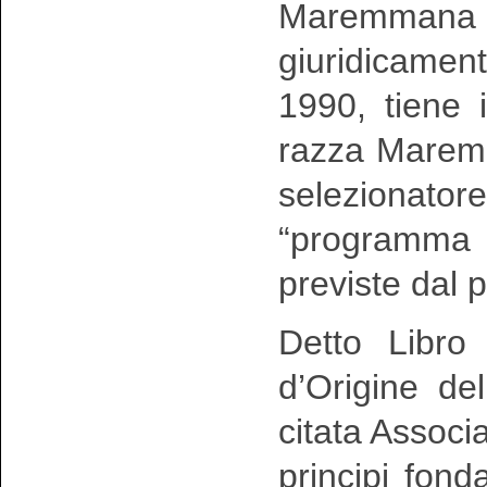
Maremmana 
giuridicamen
1990, tiene 
razza Maremm
selezionator
“programma
previste dal p
Detto Libro
d’Origine de
citata Associ
principi fonda