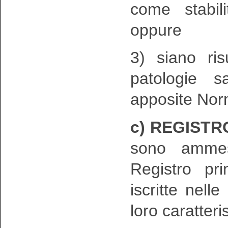
come stabil
oppure
3) siano ris
patologie s
apposite Nor
c) REGISTR
sono ammes
Registro pr
iscritte nell
loro caratteri