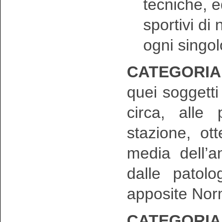
tecniche, e
sportivi di 
ogni singol
CATEGORIA 
quei soggett
circa, alle
stazione, ot
media dell’a
dalle patolo
apposite Nor
CATEGORIA 