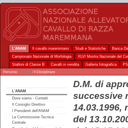
L'ANAM
Il cavallo maremmano
Studi e Statistiche
Banca Da
Campionato Nazionale di Morfologia
XLVI Mostra Nazionale del C
Stalloni di Classe B
Cavalli in vendita
Galleria fotografica
PS
Percorso:
L'ANAM
/ Il Disciplinare
D.M. di appr
L'ANAM
successive 
Dove siamo - Contatti
14.03.1996, 
Il Consiglio Direttivo
I Presidenti dell'ANAM
del 13.10.20
La Commissione Tecnica
Centrale