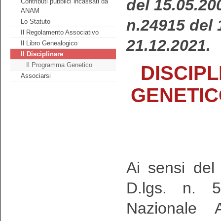
del 15.05.20
Contributi pubblici incassati da
ANAM
n.24915 del 
Lo Statuto
Il Regolamento Associativo
21.12.2021.
Il Libro Genealogico
Il Disciplinare
Il Programma Genetico
DISCIP
Associarsi
GENETIC
Ai sensi de
D.lgs. n. 5
Nazionale A