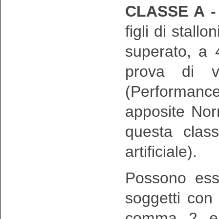
CLASSE A 
figli di stall
superato, a 
prova di va
(Performanc
apposite Norm
questa class
artificiale).
Possono ess
soggetti con 
comma 2 e c