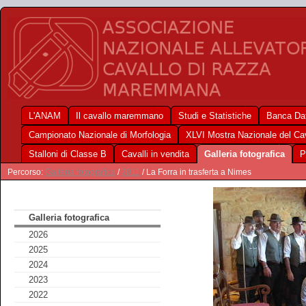
L'ANAM
Il cavallo maremmano
Studi e Statistiche
Banca Dat
Campionato Nazionale di Morfologia
XLVI Mostra Nazionale del C
Stalloni di Classe B
Cavalli in vendita
Galleria fotografica
P
Percorso:
Galleria fotografica
/
2011
/ La Forra in trasferta a Nimes
Galleria fotografica
2026
2025
2024
2023
2022