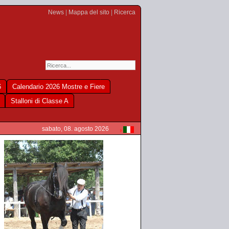
News
|
Mappa del sito
|
Ricerca
6
Calendario 2026 Mostre e Fiere
Stalloni di Classe A
sabato, 08. agosto 2026