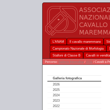
L'ANAM
Il cavallo maremmano
St
Campionato Nazionale di Morfologia
Stalloni di Classe B
Cavalli in vendit
Percorso:
Galleria fotografica
/
2011
/ Cavalli a 
Galleria fotografica
2026
2025
2024
2023
2022