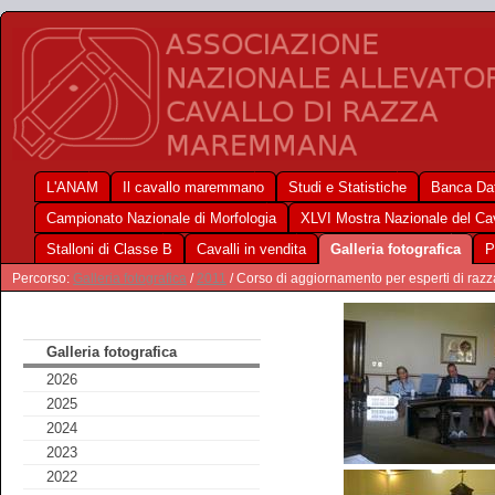
L'ANAM
Il cavallo maremmano
Studi e Statistiche
Banca Dat
Campionato Nazionale di Morfologia
XLVI Mostra Nazionale del C
Stalloni di Classe B
Cavalli in vendita
Galleria fotografica
P
Percorso:
Galleria fotografica
/
2011
/ Corso di aggiornamento per esperti di raz
Galleria fotografica
2026
2025
2024
2023
2022