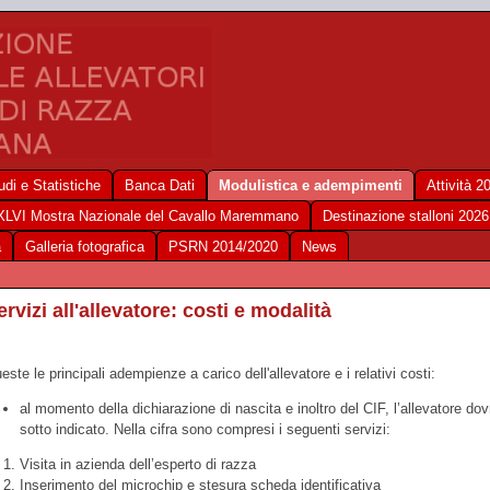
udi e Statistiche
Banca Dati
Modulistica e adempimenti
Attività 2
XLVI Mostra Nazionale del Cavallo Maremmano
Destinazione stalloni 2026
a
Galleria fotografica
PSRN 2014/2020
News
ervizi all'allevatore: costi e modalità
este le principali adempienze a carico dell'allevatore e i relativi costi:
al momento della dichiarazione di nascita e inoltro del CIF, l’allevatore d
sotto indicato
.
Nella cifra sono compresi i seguenti servizi:
Visita in azienda dell’esperto di razza
Inserimento del microchip e stesura scheda identificativa