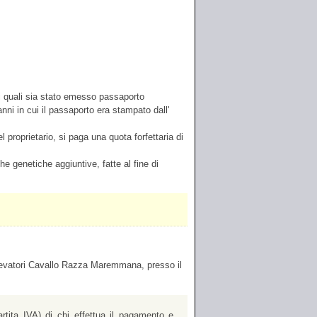
i quali sia stato emesso passaporto
anni in cui il passaporto era stampato dall'
 proprietario, si paga una quota forfettaria di
rche genetiche aggiuntive, fatte al fine di
levatori Cavallo Razza Maremmana, presso il
rtita IVA) di chi effettua il pagamento e