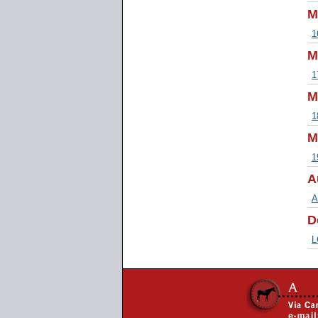
M
1
M
1
M
1
M
1
A
A
D
L