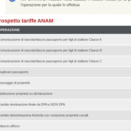
l'operazione per la quale lo effettua
rospetto tariffe ANAM
OPERAZIONE
omunicazione di nascita/rilascio passaporto per figli di stallone Classe A
omunicazione di nascita/rilascio passaporto per figli di stallone Classe B
omunicazione di nascita/rilascio passaporto per figli di stallone Classe C
uplicato passaporto
assaggio di proprietà
ttribuzione proprietà su dichiarazione
ambio destinazione finale da DPA a NON DPA
ambio denominazione Azienda con variazione proprietà cavalli
ilascio affisso