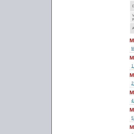
D
V
p
A
M
M
M
1
M
2
M
4
M
5
M