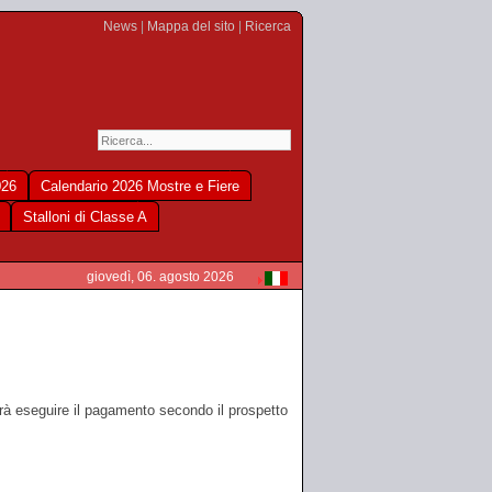
News
|
Mappa del sito
|
Ricerca
026
Calendario 2026 Mostre e Fiere
Stalloni di Classe A
giovedì, 06. agosto 2026
ovrà eseguire il pagamento secondo il prospetto