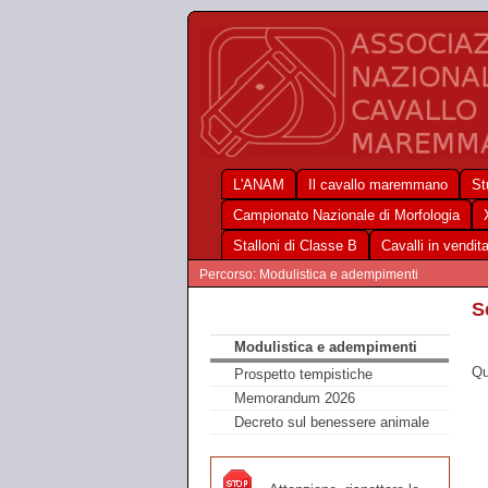
L'ANAM
Il cavallo maremmano
St
Campionato Nazionale di Morfologia
Stalloni di Classe B
Cavalli in vendit
Percorso: Modulistica e adempimenti
S
Modulistica e adempimenti
Qu
Prospetto tempistiche
Memorandum 2026
Decreto sul benessere animale