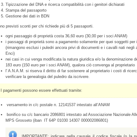
Tipizzazione del DNA e ricerca compatibilità con i genitori dichiarati
Stampa del passaporto
Gestione dei dati in BDN
no previsti sconti per chi richiede più di 5 passaporti.
ogni passaggio di proprietà costa 36,60 euro (30,00 per i soci ANAM)
i passaggi di proprietà sono a pagamento solamente per quei soggetti per 
(rimangono esclusi i puledri ancora privi di documenti e i cavalli nati negli 
Enci)
nei casi in cui venga modificata la natura giuridica e/o la denominazione del
183 euro (150 euro per i soci ANAM), qualora ciò convenga al proprietario
l' A.N.A.M. si riserva il diritto di far sostenere al proprietario i costi di rice
verificare la genealogia del puledro da iscrivere.
I pagamenti possono essere effettuati tramite:
versamento in c/c postale n. 12141537 intestato all’ANAM
bonifico su c/c bancario 2086801 intestato ad Associazione Nazionale Al
MPS Grosseto (iban
IT 64P 01030 14307 000002086801)
IMPORTANTE: indicare nella causale il codice fiscale (o la pa