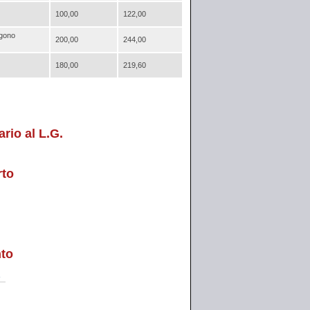
100,00
122,00
ngono
200,00
244,00
180,00
219,60
rio al L.G.
rto
nto
f