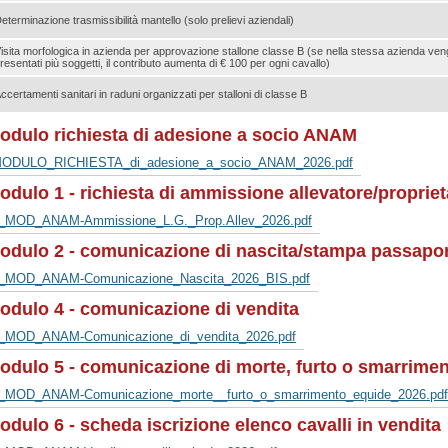
eterminazione trasmissibilità mantello (solo prelievi aziendali)
isita morfologica in azienda per approvazione stallone classe B (se nella stessa azienda ve
resentati più soggetti, il contributo aumenta di € 100 per ogni cavallo)
ccertamenti sanitari in raduni organizzati per stalloni di classe B
odulo richiesta di adesione a socio ANAM
ODULO_RICHIESTA_di_adesione_a_socio_ANAM_2026.pdf
odulo 1 - richiesta di ammissione allevatore/proprieta
_MOD_ANAM-Ammissione_L.G._Prop.Allev_2026.pdf
odulo 2 - comunicazione di nascita/stampa passapo
_MOD_ANAM-Comunicazione_Nascita_2026_BIS.pdf
odulo 4 - comunicazione di vendita
_MOD_ANAM-Comunicazione_di_vendita_2026.pdf
odulo 5 - comunicazione di morte, furto o smarrime
_MOD_ANAM-Comunicazione_morte__furto_o_smarrimento_equide_2026.pd
odulo 6 - scheda iscrizione elenco cavalli in vendita