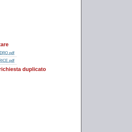
tare
EDRO.pdf
RICE.pdf
ichiesta duplicato