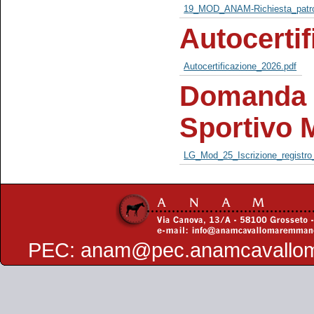
19_MOD_ANAM-Richiesta_patro
Autocertif
Autocertificazione_2026.pdf
Domanda d
Sportivo 
LG_Mod_25_Iscrizione_registro
PEC:
anam@pec.anamcavallo