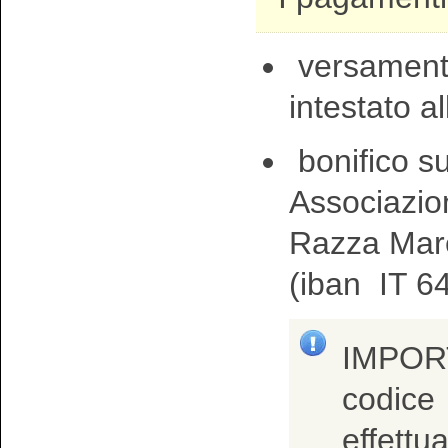
versamento
intestato 
bonifico s
Associazio
Razza Mar
(iban
IT 6
IMPORT
codice
effettu