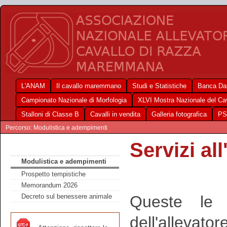
L'ANAM
Il cavallo maremmano
Studi e Statistiche
Banca Dat
Campionato Nazionale di Morfologia
XLVI Mostra Nazionale del C
Stalloni di Classe B
Cavalli in vendita
Galleria fotografica
PS
Percorso: Modulistica e adempimenti
Servizi al
Modulistica e adempimenti
Prospetto tempistiche
Memorandum 2026
Queste le 
Decreto sul benessere animale
dell'allevatore