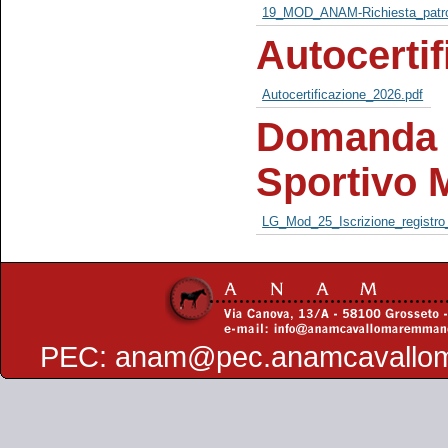
19_MOD_ANAM-Richiesta_patro
Autocertif
Autocertificazione_2026.pdf
Domanda d
Sportivo 
LG_Mod_25_Iscrizione_registro
PEC:
anam@pec.anamcavallo