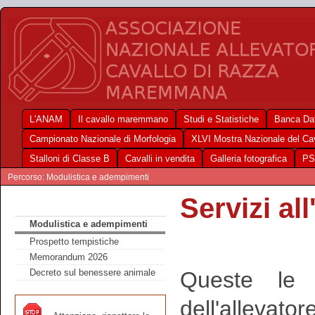
L'ANAM
Il cavallo maremmano
Studi e Statistiche
Banca Dat
Campionato Nazionale di Morfologia
XLVI Mostra Nazionale del C
Stalloni di Classe B
Cavalli in vendita
Galleria fotografica
PS
Percorso: Modulistica e adempimenti
Servizi al
Modulistica e adempimenti
Prospetto tempistiche
Memorandum 2026
Queste le 
Decreto sul benessere animale
dell'allevatore