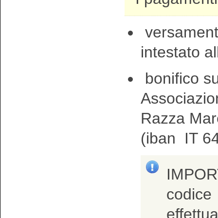
versamento
intestato 
bonifico s
Associazio
Razza Mar
(iban
IT 6
IMPORT
codice
effettu