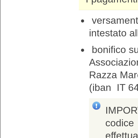
versamento
intestato 
bonifico s
Associazio
Razza Mar
(iban
IT 6
IMPORT
codice
effettu