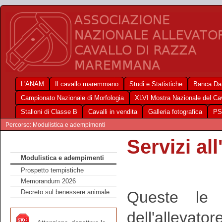
L'ANAM
Il cavallo maremmano
Studi e Statistiche
Banca Dat
Campionato Nazionale di Morfologia
XLVI Mostra Nazionale del C
Stalloni di Classe B
Cavalli in vendita
Galleria fotografica
PS
Percorso: Modulistica e adempimenti
Servizi al
Modulistica e adempimenti
Prospetto tempistiche
Memorandum 2026
Queste le 
Decreto sul benessere animale
dell'allevatore