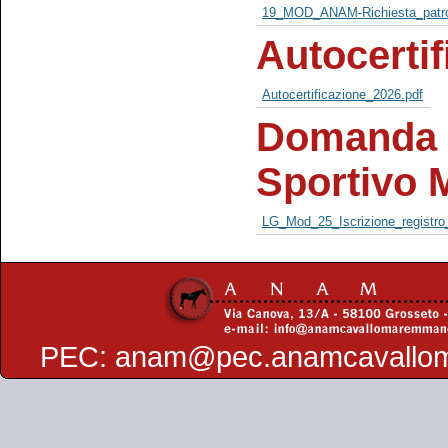
19_MOD_ANAM-Richiesta_patro
Autocertif
Autocertificazione_2026.pdf
Domanda d
Sportivo 
LG_Mod_25_Iscrizione_registro
PEC:
anam@pec.anamcavallo