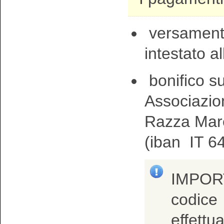
versamento
intestato 
bonifico s
Associazio
Razza Mar
(iban
IT 6
IMPORT
codice
effettu