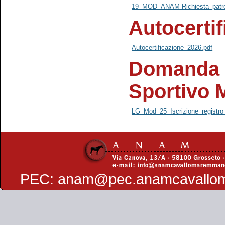
19_MOD_ANAM-Richiesta_patro
Autocertif
Autocertificazione_2026.pdf
Domanda d
Sportivo 
LG_Mod_25_Iscrizione_registro
PEC:
anam@pec.anamcavallo