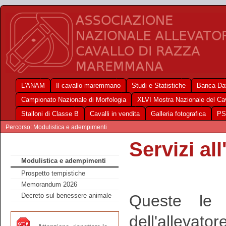
L'ANAM
Il cavallo maremmano
Studi e Statistiche
Banca Dat
Campionato Nazionale di Morfologia
XLVI Mostra Nazionale del C
Stalloni di Classe B
Cavalli in vendita
Galleria fotografica
PS
Percorso: Modulistica e adempimenti
Servizi al
Modulistica e adempimenti
Prospetto tempistiche
Memorandum 2026
Queste le 
Decreto sul benessere animale
dell'allevatore