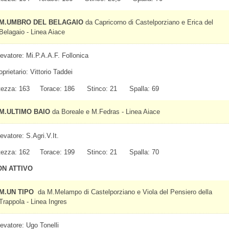
M.UMBRO DEL BELAGAIO
da Capricorno di Castelporziano e Erica del
Belagaio - Linea Aiace
levatore: Mi.P.A.A.F. Follonica
oprietario: Vittorio Taddei
tezza: 163 Torace: 186 Stinco: 21 Spalla: 69
M.ULTIMO BAIO
da Boreale e M.Fedras - Linea Aiace
levatore: S.Agri.V.It.
tezza: 162 Torace: 199 Stinco: 21 Spalla: 70
ON ATTIVO
M.UN TIPO
da M.Melampo di Castelporziano e Viola del Pensiero della
Trappola - Linea Ingres
levatore: Ugo Tonelli