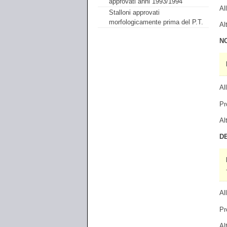
approvati anni 1993/1994
Al
Stalloni approvati
morfologicamente prima del P.T.
Al
N
Al
Pr
Al
D
Al
Pr
Al