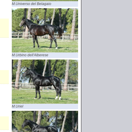
M.Universo del Belagaio
M.Urbino dell'Alberese
M.Uriel