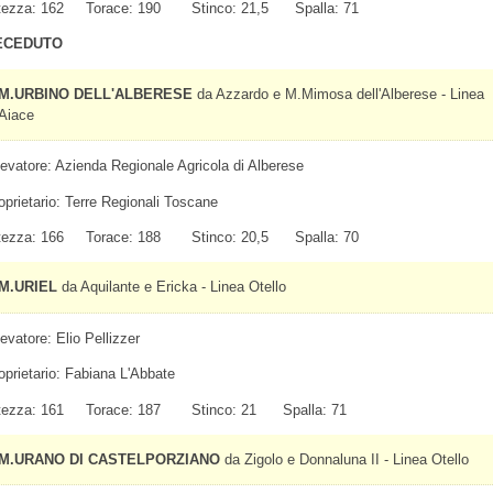
tezza: 162 Torace: 190 Stinco: 21,5 Spalla: 71
ECEDUTO
M.URBINO DELL'ALBERESE
da Azzardo e M.Mimosa dell'Alberese - Linea
Aiace
levatore: Azienda Regionale Agricola di Alberese
oprietario: Terre Regionali Toscane
tezza: 166 Torace: 188 Stinco: 20,5 Spalla: 70
M.URIEL
da Aquilante e Ericka - Linea Otello
levatore: Elio Pellizzer
oprietario: Fabiana L'Abbate
tezza: 161 Torace: 187 Stinco: 21 Spalla: 71
M.URANO DI CASTELPORZIANO
da Zigolo e Donnaluna II - Linea Otello