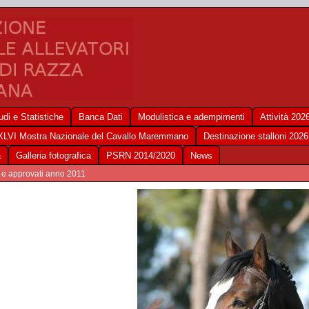
udi e Statistiche
Banca Dati
Modulistica e adempimenti
Attività 202
XLVI Mostra Nazionale del Cavallo Maremmano
Destinazione stalloni 2026
a
Galleria fotografica
PSRN 2014/2020
News
8 e approvati anno 2011