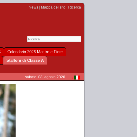
News
|
Mappa del sito
|
Ricerca
6
Calendario 2026 Mostre e Fiere
Stalloni di Classe A
sabato, 08. agosto 2026