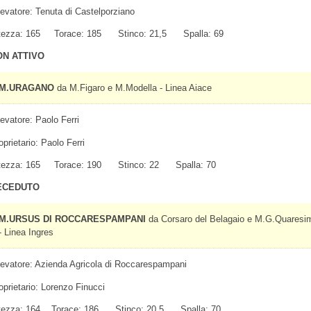
levatore: Tenuta di Castelporziano
tezza: 165 Torace: 185 Stinco: 21,5 Spalla: 69
ON ATTIVO
M.URAGANO
da M.Figaro e M.Modella - Linea Aiace
levatore: Paolo Ferri
oprietario: Paolo Ferri
tezza: 165 Torace: 190 Stinco: 22 Spalla: 70
ECEDUTO
M.URSUS DI ROCCARESPAMPANI
da Corsaro del Belagaio e M.G.Quaresi
- Linea Ingres
levatore: Azienda Agricola di Roccarespampani
oprietario: Lorenzo Finucci
tezza: 164 Torace: 186 Stinco: 20,5 Spalla: 70