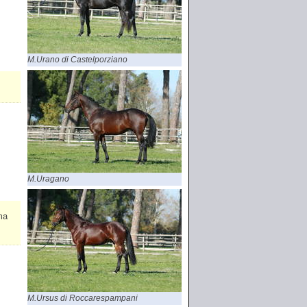
M.Urano di Castelporziano
M.Uragano
ma
M.Ursus di Roccarespampani