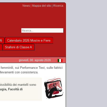
News
|
Mappa del sito
|
Ricerca
26
Calendario 2026 Mostre e Fiere
Stalloni di Classe A
giovedì, 06. agosto 2026
 femminili, sui Performance Test, sulle fattrici
i allevamenti con consistenza.
missibilità dei mantelli sono
ugia, Facoltà di