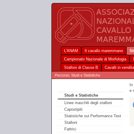
L'ANAM
Il cavallo maremmano
St
Campionato Nazionale di Morfologia
Stalloni di Classe B
Cavalli in vendit
Percorso: Studi e Statistiche
In
e 
Studi e Statistiche
Linee maschili degli stalloni
Capostipiti
Statistiche sui Performance Test
Stalloni
Fattrici