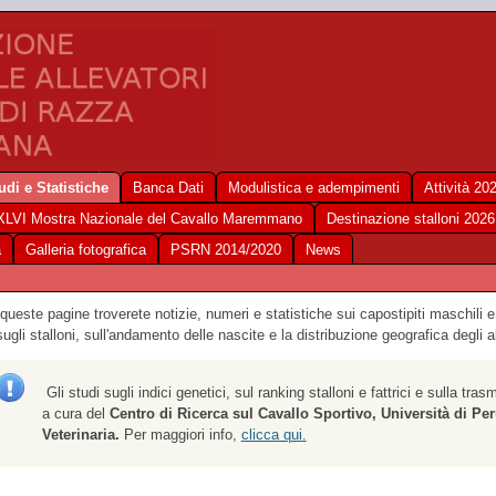
udi e Statistiche
Banca Dati
Modulistica e adempimenti
Attività 20
XLVI Mostra Nazionale del Cavallo Maremmano
Destinazione stalloni 2026
a
Galleria fotografica
PSRN 2014/2020
News
 queste pagine troverete notizie, numeri e statistiche sui capostipiti maschili e
sugli stalloni, sull'andamento delle nascite e la distribuzione geografica degl
Gli studi sugli indici genetici, sul ranking stalloni e fattrici e sulla tras
a cura del
Centro di Ricerca sul Cavallo Sportivo, Università di Per
Veterinaria
.
Per maggiori info,
clicca qui
.