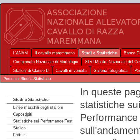
L'ANAM
Il cavallo maremmano
Studi e Statistiche
Banca Da
Campionato Nazionale di Morfologia
XLVI Mostra Nazionale del C
Stalloni di Classe B
Cavalli in vendita
Galleria fotografica
PS
Percorso: Studi e Statistiche
In queste pag
Studi e Statistiche
statistiche su
Linee maschili degli stalloni
Performance Te
Capostipiti
Statistiche sui Performance Test
sull'andament
Stalloni
Fattrici