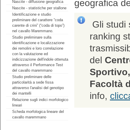
geografica de
Nascite - diffusione geografica
Nascite - statistiche per stallone
Identificazione e studio
preliminare del carattere “coda
Gli studi 
carente di crini” (“coda di topo”)
nel cavallo Maremmano.
ranking sta
Studio preliminare sulla
identificazione e localizzazione
trasmissib
dei remolini e loro correlazione
con la valutazione ed
del
Centro
indicizzazione dell'indole ottenuta
attraverso il Performance Test
Sportivo,
del cavallo maremmano
Studio preliminare delle
Facoltà d
particolarità a sede fissa
attraverso l'analisi del genotipo
info,
clicc
dei mantelli
Relazione sugli indici morfologico
lineari
Scheda morfologica lineare del
cavallo maremmano