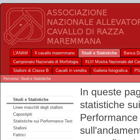
L'ANAM
Il cavallo maremmano
Studi e Statistiche
Banca Da
Campionato Nazionale di Morfologia
XLVI Mostra Nazionale del C
Stalloni di Classe B
Cavalli in vendita
Galleria fotografica
PS
Percorso: Studi e Statistiche
In queste pag
Studi e Statistiche
statistiche su
Linee maschili degli stalloni
Performance Te
Capostipiti
Statistiche sui Performance Test
sull'andament
Stalloni
Fattrici