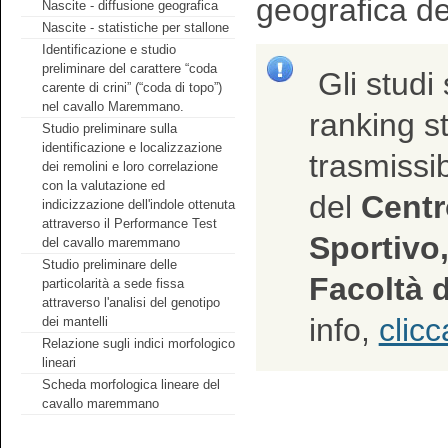
geografica de
Nascite - diffusione geografica
Nascite - statistiche per stallone
Identificazione e studio
preliminare del carattere “coda
Gli studi 
carente di crini” (“coda di topo”)
nel cavallo Maremmano.
ranking sta
Studio preliminare sulla
identificazione e localizzazione
trasmissib
dei remolini e loro correlazione
con la valutazione ed
del
Centro
indicizzazione dell'indole ottenuta
attraverso il Performance Test
Sportivo,
del cavallo maremmano
Studio preliminare delle
Facoltà d
particolarità a sede fissa
attraverso l'analisi del genotipo
info,
clicc
dei mantelli
Relazione sugli indici morfologico
lineari
Scheda morfologica lineare del
cavallo maremmano