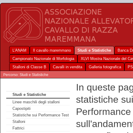
L'ANAM
Il cavallo maremmano
Studi e Statistiche
Banca Da
Campionato Nazionale di Morfologia
XLVI Mostra Nazionale del C
Stalloni di Classe B
Cavalli in vendita
Galleria fotografica
PS
Percorso: Studi e Statistiche
In queste pag
Studi e Statistiche
statistiche su
Linee maschili degli stalloni
Performance Te
Capostipiti
Statistiche sui Performance Test
sull'andament
Stalloni
Fattrici