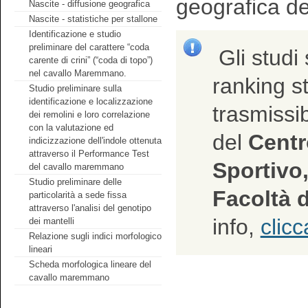
geografica de
Nascite - diffusione geografica
Nascite - statistiche per stallone
Identificazione e studio
preliminare del carattere “coda
Gli studi 
carente di crini” (“coda di topo”)
nel cavallo Maremmano.
ranking sta
Studio preliminare sulla
identificazione e localizzazione
trasmissib
dei remolini e loro correlazione
con la valutazione ed
del
Centro
indicizzazione dell'indole ottenuta
attraverso il Performance Test
Sportivo,
del cavallo maremmano
Studio preliminare delle
Facoltà d
particolarità a sede fissa
attraverso l'analisi del genotipo
info,
clicc
dei mantelli
Relazione sugli indici morfologico
lineari
Scheda morfologica lineare del
cavallo maremmano