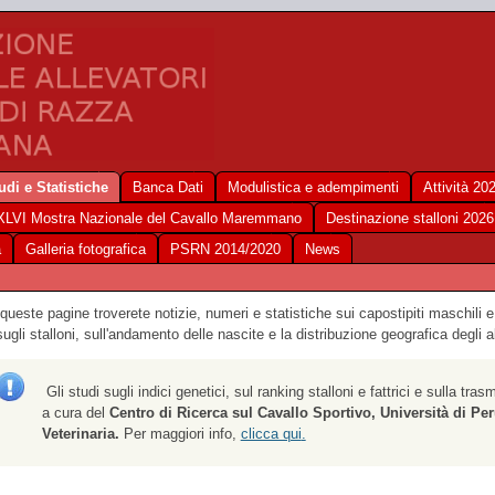
udi e Statistiche
Banca Dati
Modulistica e adempimenti
Attività 20
XLVI Mostra Nazionale del Cavallo Maremmano
Destinazione stalloni 2026
a
Galleria fotografica
PSRN 2014/2020
News
 queste pagine troverete notizie, numeri e statistiche sui capostipiti maschili e
sugli stalloni, sull'andamento delle nascite e la distribuzione geografica degl
Gli studi sugli indici genetici, sul ranking stalloni e fattrici e sulla tras
a cura del
Centro di Ricerca sul Cavallo Sportivo, Università di Per
Veterinaria
.
Per maggiori info,
clicca qui
.