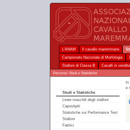
L'ANAM
Il cavallo maremmano
St
Campionato Nazionale di Morfologia
Stalloni di Classe B
Cavalli in vendit
Percorso: Studi e Statistiche
In
e 
Studi e Statistiche
Linee maschili degli stalloni
Capostipiti
Statistiche sui Performance Test
Stalloni
Fattrici