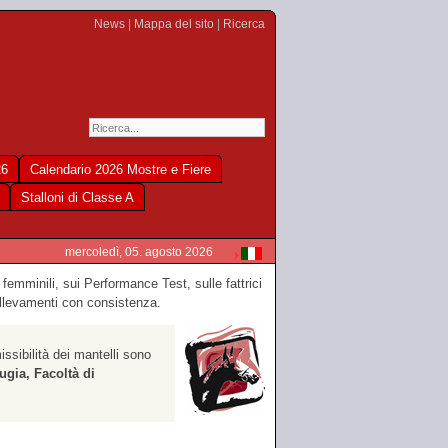
News
|
Mappa del sito
|
Ricerca
26
Calendario 2026 Mostre e Fiere
Stalloni di Classe A
mercoledì, 05. agosto 2026
 femminili, sui Performance Test, sulle fattrici
i allevamenti con consistenza.
missibilità dei mantelli sono
ugia, Facoltà di