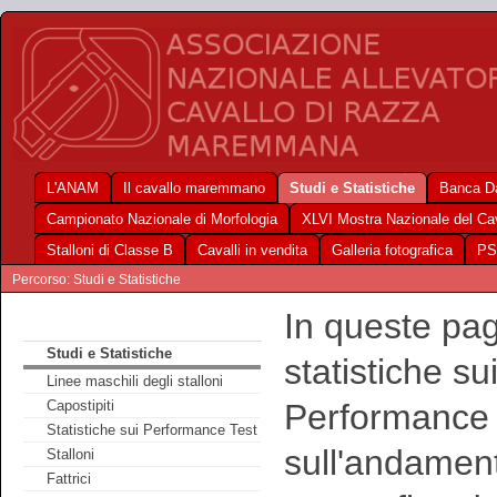
L'ANAM
Il cavallo maremmano
Studi e Statistiche
Banca Da
Campionato Nazionale di Morfologia
XLVI Mostra Nazionale del C
Stalloni di Classe B
Cavalli in vendita
Galleria fotografica
PS
Percorso: Studi e Statistiche
In queste pag
Studi e Statistiche
statistiche su
Linee maschili degli stalloni
Performance Te
Capostipiti
Statistiche sui Performance Test
sull'andament
Stalloni
Fattrici