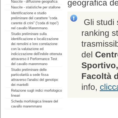
geografica de
Nascite - diffusione geografica
Nascite - statistiche per stallone
Identificazione e studio
preliminare del carattere “coda
Gli studi 
carente di crini” (“coda di topo”)
nel cavallo Maremmano.
ranking sta
Studio preliminare sulla
identificazione e localizzazione
trasmissib
dei remolini e loro correlazione
con la valutazione ed
del
Centro
indicizzazione dell'indole ottenuta
attraverso il Performance Test
Sportivo,
del cavallo maremmano
Studio preliminare delle
Facoltà d
particolarità a sede fissa
attraverso l'analisi del genotipo
info,
clicc
dei mantelli
Relazione sugli indici morfologico
lineari
Scheda morfologica lineare del
cavallo maremmano