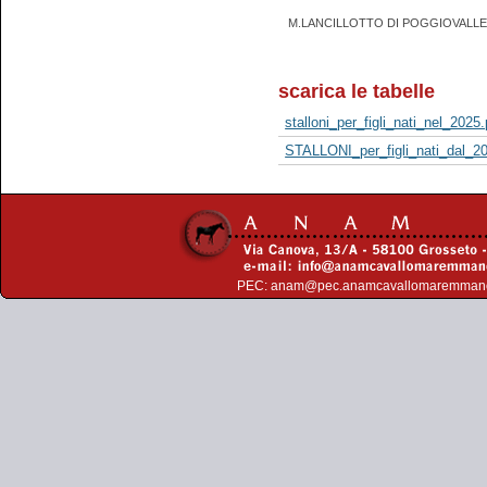
M.LANCILLOTTO DI POGGIOVALLE
scarica le tabelle
stalloni_per_figli_nati_nel_2025.
STALLONI_per_figli_nati_dal_20
PEC:
anam@pec.anamcavallomaremman