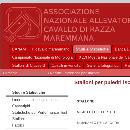
L'ANAM
Il cavallo maremmano
Studi e Statistiche
Banca Da
Campionato Nazionale di Morfologia
XLVI Mostra Nazionale del C
Stalloni di Classe B
Cavalli in vendita
Galleria fotografica
PS
Percorso:
Studi e Statistiche
/ Nascite - statistiche per stallone
Stalloni per puledri isc
Studi e Statistiche
Linee maschili degli stalloni
STALLONE
Capostipiti
Statistiche sui Performance Test
M.GIOTTO DEL FORTETO
Stalloni
M.MARANTO DELLA FORRA
Fattrici