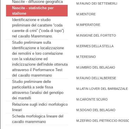
Nascite - diffusione geografica
M.FAUNO DEI SETTEMERLI
Nascite - statistiche per
stallone
M.MENTORE
Identificazione e studio
preliminare del carattere “coda
M.IMPERATORE
carente di crini” (“coda di topo”)
M.INSIGNE DEL FORTETO
nel cavallo Maremmano.
Studio preliminare sulla
M.ERMES DELLA STELLA
identificazione e localizzazione
dei remolini e loro correlazione
M.TERESINO
con la valutazione ed
indicizzazione dell'indole ottenuta
M.UMBRO DEL BELAGAIO
attraverso il Performance Test
del cavallo maremmano
M.FAUNO DELL'ALBERESE
Studio preliminare delle
particolarità a sede fissa
M.LATIN LOVER DEL BARBAZZALE
attraverso l'analisi del genotipo
dei mantelli
M.CARONTE SCURO
Relazione sugli indici morfologico
lineari
M.SOGNO DEL BELAGAIO
Scheda morfologica lineare del
M.ZEFIRO DEL PIETRICCIO ROSS
cavallo maremmano