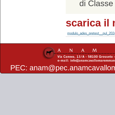
di Classe
scarica il
modulo_ades_pretest__pul_202
PEC:
anam@pec.anamcavallo