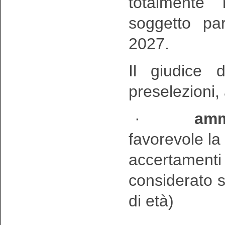
totalmente r
soggetto pa
2027.
Il giudice 
preselezioni, 
·
amm
favorevole la
accertamenti 
considerato 
di età)