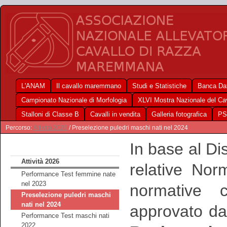
L'ANAM
Il cavallo maremmano
Studi e Statistiche
Banca Dat
Campionato Nazionale di Morfologia
XLVI Mostra Nazionale del C
Stalloni di Classe B
Cavalli in vendita
Galleria fotografica
PS
Percorso:
Attività 2026
/ Preselezione puledri maschi nati nel 2024
In base al D
Attività 2026
relative Nor
Performance Test femmine nate
nel 2023
normative c
Preselezione puledri maschi
nati nel 2024
approvato da
Performance Test maschi nati
2022