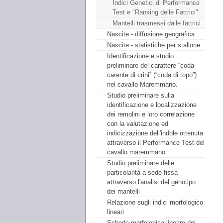
Indici Genetici di Performance
Test e "Ranking delle Fattrici"
Mantelli trasmessi dalle fattrici
Nascite - diffusione geografica
Nascite - statistiche per stallone
Identificazione e studio
preliminare del carattere “coda
carente di crini” (“coda di topo”)
nel cavallo Maremmano.
Studio preliminare sulla
identificazione e localizzazione
dei remolini e loro correlazione
con la valutazione ed
indicizzazione dell'indole ottenuta
attraverso il Performance Test del
cavallo maremmano
Studio preliminare delle
particolarità a sede fissa
attraverso l'analisi del genotipo
dei mantelli
Relazione sugli indici morfologico
lineari
Scheda morfologica lineare del