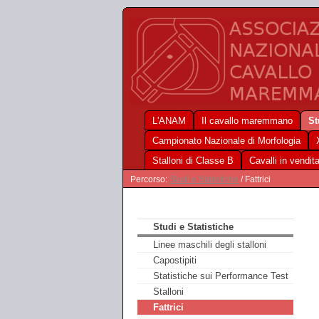
L'ANAM
Il cavallo maremmano
St
Campionato Nazionale di Morfologia
Stalloni di Classe B
Cavalli in vendit
Percorso:
Studi e Statistiche
/ Fattrici
Studi e Statistiche
Linee maschili degli stalloni
Capostipiti
Statistiche sui Performance Test
Stalloni
Fattrici