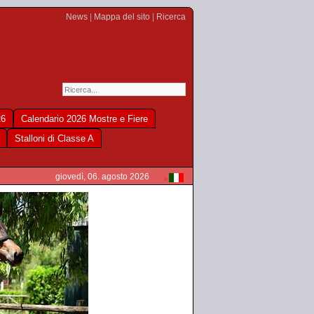
News
|
Mappa del sito
|
Ricerca
26
Calendario 2026 Mostre e Fiere
Stalloni di Classe A
giovedì, 06. agosto 2026