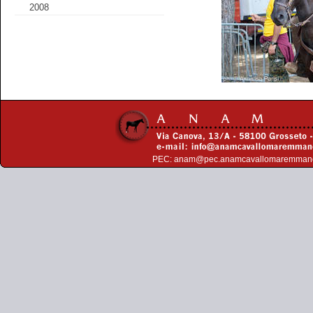
2008
PEC:
anam@pec.anamcavallomaremman