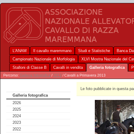
L'ANAM
Il cavallo maremmano
Studi e Statistiche
Banca Dat
Campionato Nazionale di Morfologia
XLVI Mostra Nazionale del C
Stalloni di Classe B
Cavalli in vendita
Galleria fotografica
P
Percorso:
Galleria fotografica
/
2013
/ Cavalli a Primavera 2013
Le foto pubblicate in questa pa
Galleria fotografica
2026
2025
2024
2023
2022