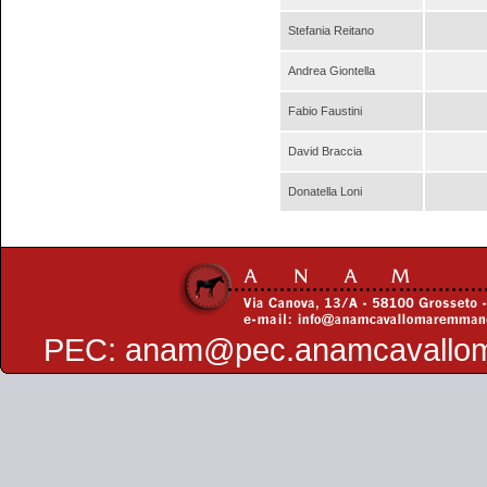
Stefania Reitano
Andrea Giontella
Fabio Faustini
David Braccia
Donatella Loni
PEC:
anam@pec.anamcavallo