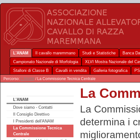
L'ANAM
Il cavallo maremmano
Studi e Statistiche
Banca Da
Campionato Nazionale di Morfologia
XLVI Mostra Nazionale del C
Stalloni di Classe B
Cavalli in vendita
Galleria fotografica
PS
Percorso:
L'ANAM
/ La Commissione Tecnica Centrale
La Commi
L'ANAM
La Commissio
Dove siamo - Contatti
Il Consiglio Direttivo
determina i cri
I Presidenti dell'ANAM
La Commissione Tecnica
miglioramento
Centrale