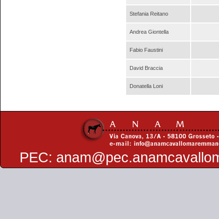
Stefania Reitano
Andrea Giontella
Fabio Faustini
David Braccia
Donatella Loni
PEC:
anam@pec.anamcavallo