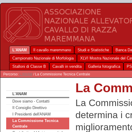
L'ANAM
Il cavallo maremmano
Studi e Statistiche
Banca Da
Campionato Nazionale di Morfologia
XLVI Mostra Nazionale del C
Stalloni di Classe B
Cavalli in vendita
Galleria fotografica
PS
Percorso:
L'ANAM
/ La Commissione Tecnica Centrale
La Commi
L'ANAM
La Commissio
Dove siamo - Contatti
Il Consiglio Direttivo
determina i cri
I Presidenti dell'ANAM
La Commissione Tecnica
miglioramento
Centrale