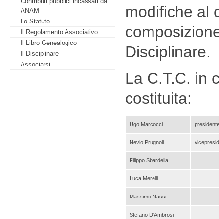
Contributi pubblici incassati da
modifiche al 
ANAM
Lo Statuto
composizione,
Il Regolamento Associativo
Il Libro Genealogico
Disciplinare.
Il Disciplinare
Associarsi
La C.T.C. in 
costituita:
Ugo Marcocci
president
Nevio Prugnoli
vicepresi
Filippo Sbardella
Luca Merelli
Massimo Nassi
Stefano D'Ambrosi